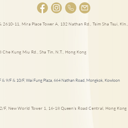
 2610-11, Mira Place Tower A, 132 Nathan Rd., Tsim Sha Tsui, Kln.,
宮外
女性感染HPV種下宮頸癌隱患!
he Kung Miu Rd., Sha Tin, N.T., Hong Kong
F & 9/F & 10/F, Wai Fung Plaza, 664 Nathan Road, Mongkok, Kowloon
/F, New World Tower 1, 16-18 Queen’s Road Central, Hong Kong