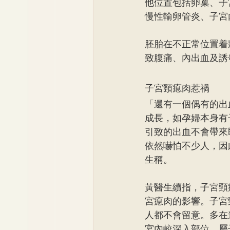
他位置包括卵巢、子
慢性輸卵管炎、子宮
胚胎在不正常位置着
致腹痛、內出血及誘
子宮頸瘜肉惹禍
「還有一個偶有的出
成長，如孕婦本身有
引致的出血不會帶來
依然嚇怕不少人，因
生稱。
黃醫生續指，子宮頸
宮瘜肉的影響。子宮
人都不會留意。多在
宮內較深入部位，屬