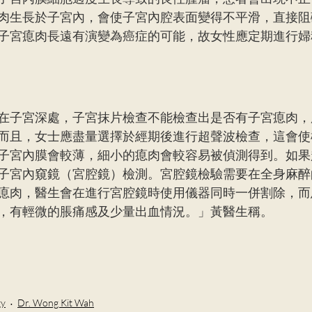
肉生長於子宮內，會使子宮內腔表面變得不平滑，直接阻
子宮瘜肉長遠有演變為癌症的可能，故女性應定期進行婦
在子宮深處，子宮抹片檢查不能檢查出是否有子宮瘜肉，
而且，女士應盡量選擇於經期後進行超聲波檢查，這會使
子宮內膜會較薄，細小的瘜肉會較容易被偵測得到。如果
子宮內窺鏡（宮腔鏡）檢測。宮腔鏡檢驗需要在全身麻醉
瘜肉，醫生會在進行宮腔鏡時使用儀器同時一併割除，而
，有輕微的脹痛感及少量出血情況。」黃醫生稱。
gy
Dr. Wong Kit Wah