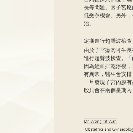
長等問題。因子宮瘜
低受孕機會。另外，
治。
定期進行超聲波檢查
由於子宮瘜肉可生長
進行超聲波檢查。「
因為經血排乾淨後，
有異常，醫生會安排
一旦發現子宮內膜有
般只會在兩個星期內
Dr. Wong Kit Wah
Obstetrics and Gynaecolo