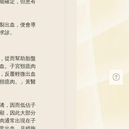
能確定，但患有
裂出血，便會導
求診。
，從而幫助胎盤
血。子宮頸瘜肉
，反覆輕微出血
頸瘜肉。」黃醫
淆，因而低估子
顯，因此大部分
肉通常出現在子
常出血、月經拖