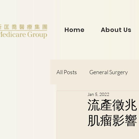
Home
About Us
All Posts
General Surgery
Jan 5, 2022
Dr. Lorraine Chow
Otorh
流產徵兆
肌瘤影響
Dr. Wong Kit Wah
Dr. Le