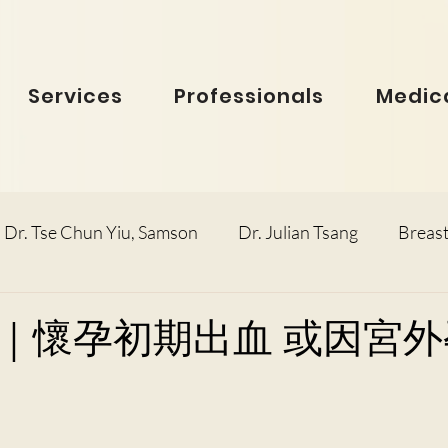
Services
Professionals
Medica
Dr. Tse Chun Yiu, Samson
Dr. Julian Tsang
Breast
inolaryngology
Dr. Ho Dick Wai, Terrie
Obstetric
｜懷孕初期出血 或因宮外
e Man Hin, Menelik
Urology
Dr. Ho Kwok Leung, F