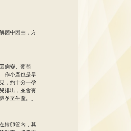
解箇中因由，方
因病變、葡萄
，作小產也是早
見，約十分一孕
兒排出，並會有
懷孕至生產。」
在輸卵管內，其