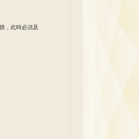
y
措，此時必須及
Family Medicine
 Ben
Paediatrics