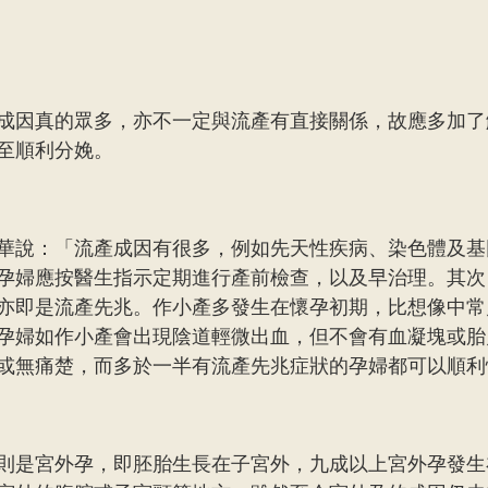
成因真的眾多，亦不一定與流產有直接關係，故應多加了
至順利分娩。
華說：「流產成因有很多，例如先天性疾病、染色體及基
孕婦應按醫生指示定期進行產前檢查，以及早治理。其次
亦即是流產先兆。作小產多發生在懷孕初期，比想像中常
孕婦如作小產會出現陰道輕微出血，但不會有血凝塊或胎
或無痛楚，而多於一半有流產先兆症狀的孕婦都可以順利
則是宮外孕，即胚胎生長在子宮外，九成以上宮外孕發生