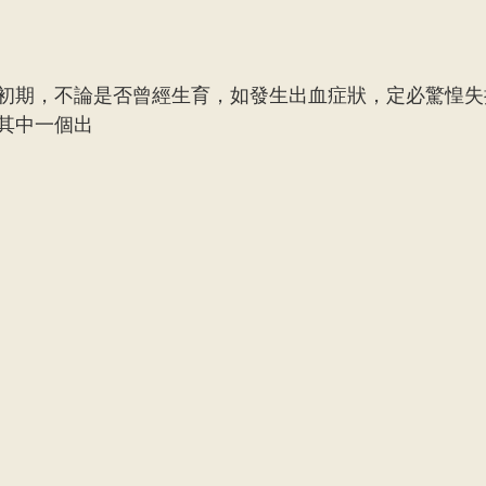
ry Medicine
Dr. Ng Kin Chung, Alvin
Neurosurger
初期，不論是否曾經生育，如發生出血症狀，定必驚惶失
Dr. Mak Wai Kit
Cardiology
Dr. Victor Lee KF
其中一個出
Orthopaedics and Traumatology
Dr. Lee Sung Yee
n Ka Ling, Cecilia
General Practice
Dr. Ng Siu Pan,