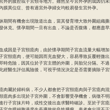
宮外的腹腔或子宮頸等地方。雖然至今宮外孕的成因仍未
內膜異位症、曾有過宮外孕婦女均較易發生宮外孕。
牀期間有機會出現陰道出血，當其發育增大致外圍組織撕
發休克。懷孕期間一旦有出血，不論是否腹痛，都應盡早
血成因是子宮頸瘜肉，由於懷孕期間子宮血流量大幅增加
子宮頸瘜肉，便可能因而充血變大，容易導致反覆輕微出
即時危險，因其位於子宮主體的外圍，與胎兒分隔。不過
此經醫生評估風險後，可視乎情況決定是否需要摘除子宮
瘜肉屬於婦科病，不少人都會把子宮頸瘜肉與子宮瘜肉混
頸瘜肉多出現於子宮外圍，不會影響受孕機會，病徵不明
進行子宮抹片時，或性交後出血求醫時確診。至於子宮瘜
子宮內膜細胞過度生長導致的良性腫瘤，患者會出現不正