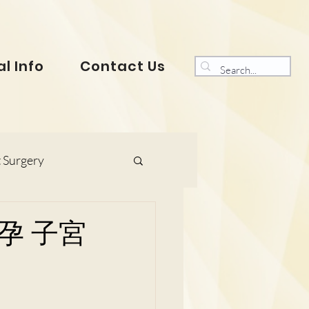
l Info
Contact Us
 Surgery
s and Gynaecology
孕 子宮
ranklin