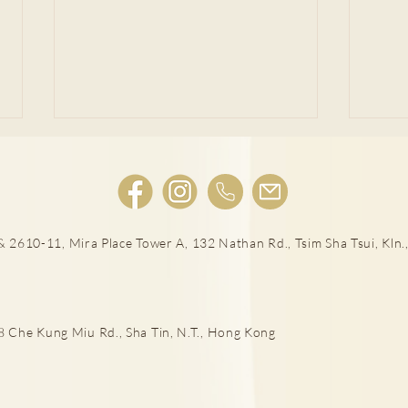
植牙後護理
 2610-11, Mira Place Tower A, 132 Nathan Rd., Tsim Sha Tsui, Kln.,
箍牙
he Kung Miu Rd., Sha Tin, N.T., Hong Kong