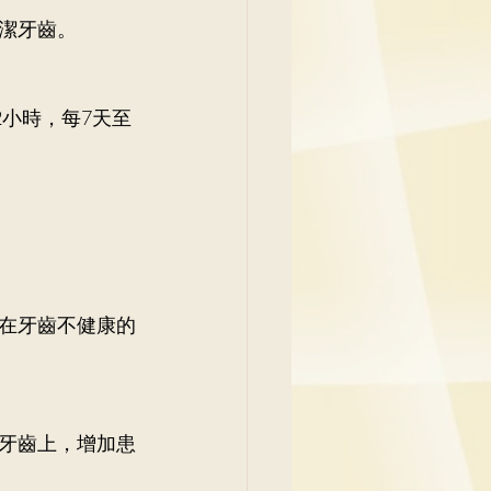
潔牙齒。
2小時，每7天至
在牙齒不健康的
牙齒上，增加患