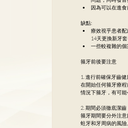
因為可以在進食
缺點:
療效視乎患者配
14天更換新牙
一些較複雜的個
箍牙前後要注意
1. 進行前確保牙齒健
在開始任何箍牙療程
情況下箍牙，有可能
2. 期間必須徹底潔齒
箍牙期間要分外注意
蛀牙和牙周病的風險