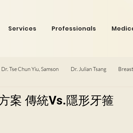
Services
Professionals
Medica
Dr. Tse Chun Yiu, Samson
Dr. Julian Tsang
Breast
inolaryngology
Dr. Ho Dick Wai, Terrie
Obstetric
方案 傳統Vs.隱形牙箍
e Man Hin, Menelik
Urology
Dr. Ho Kwok Leung, F