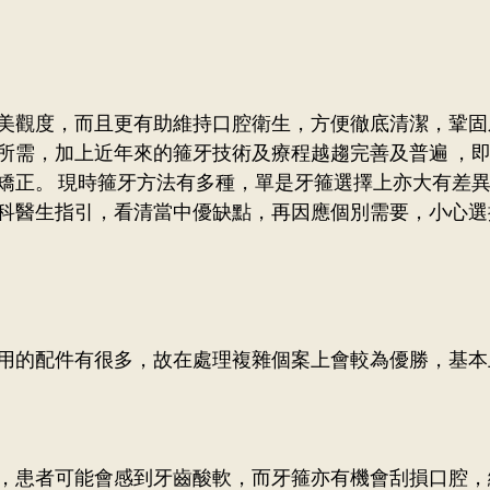
美觀度，而且更有助維持口腔衛生，方便徹底清潔，鞏固
所需，加上近年來的箍牙技術及療程越趨完善及普遍 ，
矯正。 現時箍牙方法有多種，單是牙箍選擇上亦大有差
科醫生指引，看清當中優缺點，再因應個別需要，小心選
用的配件有很多，故在處理複雜個案上會較為優勝，基本
，患者可能會感到牙齒酸軟，而牙箍亦有機會刮損口腔，