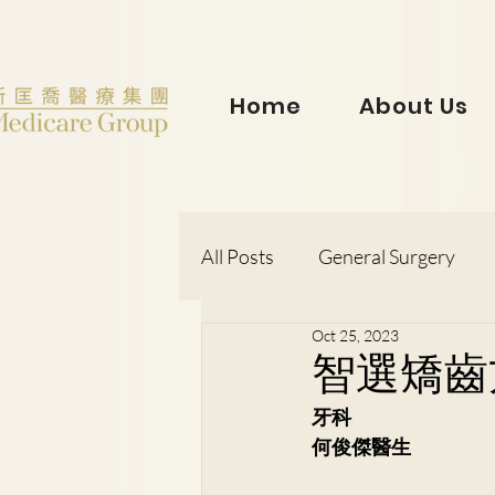
Home
About Us
All Posts
General Surgery
Oct 25, 2023
Dr. Lorraine Chow
Otorh
智選矯齒
牙科
Dr. Wong Kit Wah
Dr. Le
何俊傑醫生