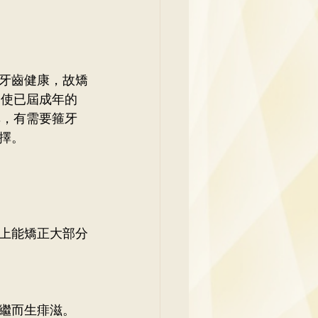
牙齒健康，故矯
即使已屆成年的
異，有需要箍牙
擇。
上能矯正大部分
繼而生痱滋。 