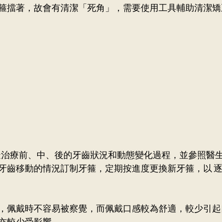
箍擋著，故會有清潔「死角」，需要使用工具輔助清潔矯
擬治療前、中、後的牙齒狀況和動態變化過程，並參照醫
牙齒移動的情況訂制牙箍，定期按進度更換新牙箍，以 
，佩戴時不容易被察覺，而佩戴口感較為舒適，較少引起
亦較少受影響。