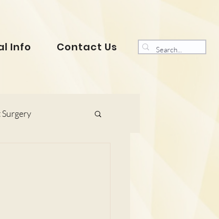
l Info
Contact Us
 Surgery
s and Gynaecology
ranklin