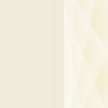
y
Family Medicine
 Ben
Paediatrics