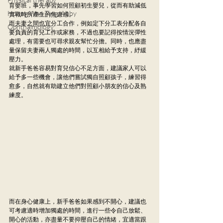
育嬰班，事先學習如何照顧初生嬰兒，從而有助減低
Huang Wan Ting, Abby
實戰時所產生的焦慮感。
而夫妻之間也宜分工合作，例如定下分工表分配各自
Ophthalmology
要負責的育兒工作或家務，不過也要記得按情況彈性
處理，有需要也可尋求親友幫忙分擔。同時，也應盡
量保留夫妻兩人獨處的時間，以互相給予支持，紓緩
壓力。
就新手爸爸容易對育兒信心不足方面，建議家人可以
給予多一些機會，讓他們嘗試獨自照顧孩子，練習得
愈多，自然就有助建立他們對照顧小朋友的信心及熟
練度。
而在身心健康上，新手爸爸如果感到不開心，建議也
可考慮適時增加獨處的時間，進行一些令自己放鬆、
開心的活動，亦盡量不要抑壓自己的情緒，宜適當跟