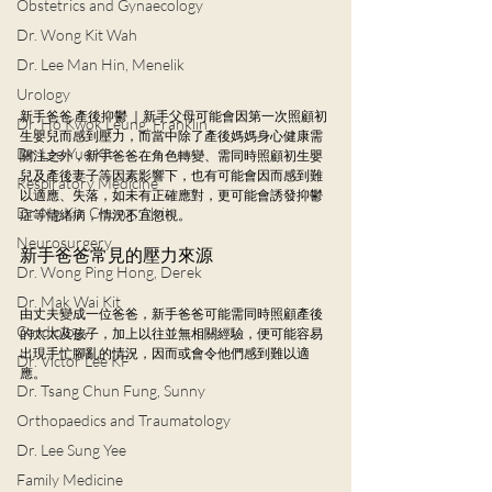
Obstetrics and Gynaecology
Dr. Wong Kit Wah
Dr. Lee Man Hin, Menelik
Urology
新手爸爸 產後抑鬱 ｜新手父母可能會因第一次照顧初
Dr. Ho Kwok Leung, Franklin
生嬰兒而感到壓力，而當中除了產後媽媽身心健康需
Dr. Lee Yue Kit
關注之外，新手爸爸在角色轉變、需同時照顧初生嬰
兒及產後妻子等因素影響下，也有可能會因而感到難
Respiratory Medicine
以適應、失落，如未有正確應對，更可能會誘發抑鬱
Dr. Ng Kin Chung, Alvin
症等情緒病，情況不宜忽視。
Neurosurgery
新手爸爸常見的壓力來源
Dr. Wong Ping Hong, Derek
Dr. Mak Wai Kit
由丈夫變成一位爸爸，新手爸爸可能需同時照顧產後
Cardiology
的太太及孩子，加上以往並無相關經驗，便可能容易
出現手忙腳亂的情況，因而或會令他們感到難以適
Dr. Victor Lee KF
應。
Dr. Tsang Chun Fung, Sunny
Orthopaedics and Traumatology
Dr. Lee Sung Yee
Family Medicine