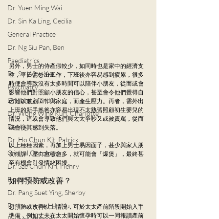
Dr. Yuen Ming Wai
Dr. Sin Ka Ling, Cecilia
General Practice
Dr. Ng Siu Pan, Ben
Paediatrics
另外，男士的侍產假較少，如同時也是家中的經濟支
Dr. So Wing Yee
柱，平日需外出工作，下班後亦容易感到疲累，很多
時便會導致沒有太多時間可以陪伴小朋友，從而或會
Psychiatry
影響他們對照顧小朋友的信心，甚至會令他們覺得自
Dr. Tang Man Ho
己難以兼顧工作與家庭，而產生壓力。再者，需外出
上班的新手爸爸亦容易出現不太熟習照顧初生嬰兒的
Dr. Wong Wing Kun, Charlotte
情況，這或會導致他們與太太爭吵又或被責罵，從而
Dentistry
或會使其感到失落。
Dr. Ho Chun Kit, Patrick
以上種種因素，再加上男士易因面子，甚少與家人朋
Clinical Oncology
友傾訴，壓力愈積愈多，就可能會「爆煲」，最終甚
至有機會引發情緖困擾。
Dr. Sze Chun Kin, Henry
Plastic Surgery
如何預防或改善？
Dr. Pang Suet Ying, Sherby
Dr. Lawrence H.L. Liu
想預防或改善以上情況，可於太太產前階段開始入手
準備，例如丈夫在太太開始懷孕時可以一同報讀產前
Physical therapy