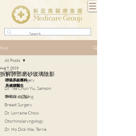
Post
All Posts
Aug 9, 2023
All Posts
拆解肺部磨砂玻璃陰影
General Surgery
呼吸系統專科
吳健聰醫生
Dr. Tse Chun Yiu, Samson
Dr. Julian Tsang
轉載自《
信報
》
Breast Surgery
Dr. Lorraine Chow
Otorhinolaryngology
Dr. Ho Dick Wai, Terrie