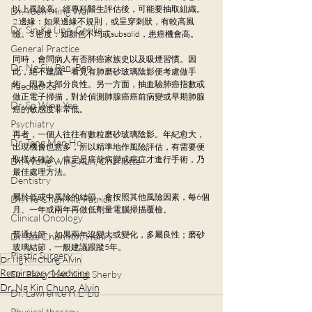
以上風險高。經專科醫生評估後，可能要抽取組織。
Dr. Yuen Ming Wai
2.邊緣：如果邊緣不規則，或呈穿刺狀，有較高風
Dr. Sin Ka Ling, Cecilia
險。3.密度：如顏色不均或subsolid，患癌機會高。
General Practice
同時，會問病人有否肺癌家族史以及吸煙習慣。因
Dr. Ng Siu Pan, Ben
此，絕不建議一看見有肺磨砂玻璃陰影便考慮做手
術，因為大部分良性。另一方面，抽血驗肺癌指數或
Paediatrics
做正電子掃描，對於偵測肺腺癌癌前病變或早期肺腺
Dr. So Wing Yee
癌的敏感度非常低。
Psychiatry
再者，一個人往往有數粒磨砂玻璃陰影。年紀愈大，
Dr. Tang Man Ho
出現機會也愈多，所以精準地作風險評估，有需要便
取樣本確診，肯定是癌前病變或癌症才進行手術，乃
Dr. Wong Wing Kun, Charlotte
最佳處理方法。
Dentistry
屬於低或中風險的結節，會按照其他風險因素，每6個
Dr. Ho Chun Kit, Patrick
月、一年或兩年再做低劑量電腦掃描覆檢。
Clinical Oncology
普通結節，如果兩年沒變大或變化，多屬良性；磨砂
Dr. Sze Chun Kin, Henry
玻璃結節，一般建議跟蹤5年。
Plastic Surgery
Dr. Ng Kin Chung, Alvin
Respiratory Medicine
Dr. Pang Suet Ying, Sherby
Dr. Ng Kin Chung, Alvin
Dr. Lawrence H.L. Liu
Physical therapy