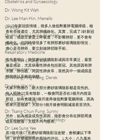
Obstetrics and Gynaecology
Dr. Wong Kit Wah
Dr. Lee Man Hin, Menelik
2019年新冠疫情後，很多人做低劑量肺電腦掃描，檢
Urology
查有否後遺症，尤其肺纖維化。其實，完成了3針新冠
Dr. Ho Kwok Leung, Franklin
疫苗，感染主要是上呼吸道，不影響肺部，更不會有
纖維化。但同時發現多了有肺部磨砂玻璃陰影情況，
Dr. Lee Yue Kit
擔心是否肺癌，要立刻做肺切除手術。
Respiratory Medicine
首先要明白，肺部磨砂玻璃陰影成因非常廣泛，最普
Dr. Ng Kin Chung, Alvin
遍是感染，尤其病毒性肺炎包括新冠。其他原因有肺
Neurosurgery
水腫、肺出血、間質性肺炎等，當然其中一個成因是
肺腺癌以及癌前病變。
Dr. Wong Ping Hong, Derek
Dr. Mak Wai Kit
大家不用擔心，絕大部分磨砂玻璃陰影都是良性的。
病人照肺CT見有陰影，一般會問是否在3個月內曾染
Cardiology
新冠，如有會建議3個月後再做低劑量電腦掃描，因為
Dr. Victor Lee KF
若果只是感染，大部分3個月後會明顯減退甚至消失。
Dr. Tsang Chun Fung, Sunny
另外，如為感染或良性原因，陰影會分布在肺部周邊
Orthopaedics and Traumatology
或呈現散落，又或不均勻散布。
Dr. Lee Sung Yee
若3個月後CT見磨砂玻璃陰影沒改變，會根據以下準
Family Medicine
則，針對變成肺癌的風險作評估。1.大小：八九毫米