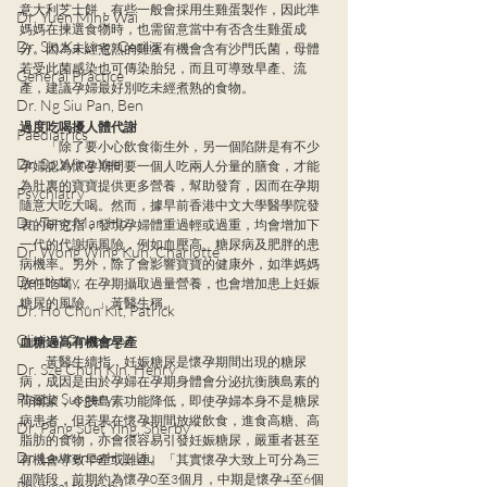
意大利芝士餅，有些一般會採用生雞蛋製作，因此準
Dr. Yuen Ming Wai
媽媽在揀選食物時，也需留意當中有否含生雞蛋成
Dr. Sin Ka Ling, Cecilia
分。因為未經煮熟的雞蛋有機會含有沙門氏菌，母體
若受此菌感染也可傳染胎兒，而且可導致早產、流
General Practice
產，建議孕婦最好別吃未經煮熟的食物。
Dr. Ng Siu Pan, Ben
過度吃喝擾人體代謝
Paediatrics
　　「除了要小心飲食衞生外，另一個陷阱是有不少
Dr. So Wing Yee
孕婦認為懷孕期間要一個人吃兩人分量的膳食，才能
為肚裏的寶寶提供更多營養，幫助發育，因而在孕期
Psychiatry
隨意大吃大喝。然而，據早前香港中文大學醫學院發
Dr. Tang Man Ho
表的研究指，發現孕婦體重過輕或過重，均會增加下
一代的代謝病風險，例如血壓高、糖尿病及肥胖的患
Dr. Wong Wing Kun, Charlotte
病機率。另外，除了會影響寶寶的健康外，如準媽媽
Dentistry
放任吃喝，在孕期攝取過量營養，也會增加患上妊娠
糖尿的風險。」黃醫生稱。
Dr. Ho Chun Kit, Patrick
Clinical Oncology
血糖過高有機會早產
　　黃醫生續指，妊娠糖尿是懷孕期間出現的糖尿
Dr. Sze Chun Kin, Henry
病，成因是由於孕婦在孕期身體會分泌抗衡胰島素的
Plastic Surgery
荷爾蒙，令胰島素功能降低，即使孕婦本身不是糖尿
病患者，但若果在懷孕期間放縱飲食，進食高糖、高
Dr. Pang Suet Ying, Sherby
脂肪的食物，亦會很容易引發妊娠糖尿，嚴重者甚至
Dr. Lawrence H.L. Liu
有機會導致早產或難產。「其實懷孕大致上可分為三
個階段，前期約為懷孕0至3個月，中期是懷孕4至6個
Physical therapy