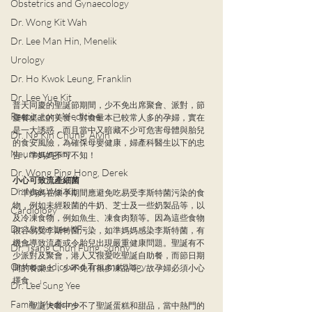
Obstetrics and Gynaecology
Dr. Wong Kit Wah
Dr. Lee Man Hin, Menelik
Urology
Dr. Ho Kwok Leung, Franklin
Dr. Lee Yue Kit
普天同慶的聖誕節期間，少不免出席聚會、派對，節
Respiratory Medicine
慶餐桌上的美食，對食量本已較常人多的孕婦，實在
是一大誘惑，而且當中又暗藏不少可危害母體與胎兒
Dr. Ng Kin Chung, Alvin
的食安風險，為確保母嬰健康，婦產科醫生以下的忠
Neurosurgery
告，準媽媽不可不知！
Dr. Wong Ping Hong, Derek
小心可致流產細菌
Dr. Mak Wai Kit
「準媽媽在懷孕期間應避免吃易受李斯特菌污染的食
物，例如未經殺菌的牛奶、芝士及一些奶製品等，以
Cardiology
及冷凍食物，例如魚生、凍食肉類等。因為這些食物
Dr. Victor Lee KF
很容易受李斯特菌污染，如準媽媽感染李斯特菌，有
機會導致流產或令胎兒出現嚴重健康問題。聖誕有不
Dr. Tsang Chun Fung, Sunny
少派對及聚會，港人又很愛吃聖誕自助餐，而節日期
Orthopaedics and Traumatology
間的餐桌上，少不免有很多凍品等，故孕婦必須小心
擇食。」
Dr. Lee Sung Yee
Family Medicine
  聖誕大餐中少不了聖誕蛋糕和甜品，當中熱門的