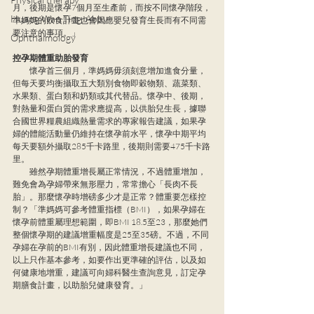
月，後期是懷孕7個月至生產前，而按不同懷孕階段，
Huang Wan Ting, Abby
準媽媽的飲食計畫也會因應嬰兒發育生長而有不同需
要注意的事項。」
Ophthalmology
控孕期體重助胎發育
　　懷孕首三個月，準媽媽毋須刻意增加進食分量，
但每天要均衡攝取五大類別食物即穀物類、蔬菜類、
水果類、蛋白類和奶類或其代替品。懷孕中、後期，
對熱量和蛋白質的需求應提高，以供胎兒生長，據聯
合國世界糧農組織熱量需求的專家報告建議，如果孕
婦的體能活動量仍維持在懷孕前水平，懷孕中期平均
每天要額外攝取285千卡路里，後期則需要475千卡路
里。
　　雖然孕期體重增長屬正常情況，不過體重增加，
難免會為孕婦帶來無形壓力，常常擔心「長肉不長
胎」。那麼懷孕時增磅多少才是正常？體重要怎樣控
制？「準媽媽可參考體重指標（BMI），如果孕婦在
懷孕前體重屬理想範圍，即BMI 18.5至23，那麼她們
整個懷孕期的建議增重幅度是25至35磅。不過，不同
孕婦在孕前的BMI有別，因此體重增長建議也不同，
以上只作基本參考，如要作出更準確的評估，以及如
何健康地增重，建議可向婦科醫生查詢意見，訂定孕
期膳食計畫，以助胎兒健康發育。」