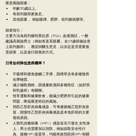
罹患風險因素： 
年齡50歲以上。
有前列腺癌家族史。 
其他因素 ， 例如吸煙、肥胖、前列腺病變等。
篩查指引： 
主要方法為前列腺特異抗原（PSA）血液測試，一般
建議高風險男士（例如有直系親屬， 在65歲前確診患
上前列腺癌），應諮詢醫生意見，以決定是否需要接
受篩查，以及進行篩查的方式。
日常如何降低患癌機率？
不吸煙和避免接觸二手煙，因煙草含有多種致癌
化學物質。 
減少攝取酒精，因過量飲酒與多種癌症 （如肝癌
和乳腺癌）有關聯。
恆常運動和健康飲食，能減少肥胖所引起的健康
問題，降低罹患癌症的風險。 
預防乙型肝炎病毒感染，可考慮接種乙型肝炎疫
苗，因慢性乙型肝炎病毒感染是本地肝癌的主要
發病原因。 
人類乳頭瘤病毒（HPV）感染並非只發生 女性身
上，男士也需要加以預防，例如採取安全性行
為、接種HPV疫苗等，均能有效預防與HPV有關