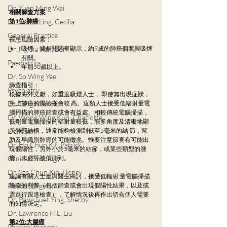
Dr. Yuen Ming Wai
相關篩查方案
Dr. Sin Ka Ling, Cecilia
第1位:肺癌
General Practice
罹患風險因素：
Dr. Ng Siu Pan, Ben
吸煙，據相關調查顯示，約9成的肺癌個案與吸煙
有關。 
Paediatrics
年屆50歲以上。
Dr. So Wing Yee
篩查指引： 
Psychiatry
根據海外文獻，如重度吸煙人士， 即使無出現症狀，
Dr. Tang Man Ho
患上肺癌的風險亦會較 高。這類人士接受低輻射量電
腦掃描的肺癌篩查或會有益處。相較傳統電腦掃描，
Dr. Wong Wing Kun, Charlotte
低劑量電腦掃描的輻射量較低，能多角度及清晰地顯
Dentistry
示肺部結構，通常能夠檢測到低至5毫米的結 節，幫
助及早識別肺癌的可能徵兆。惟要注意篩查有可能出
Dr. Ho Chun Kit, Patrick
現假陽性，另外小於5毫米的結節，或某些類型的腫
Clinical Oncology
瘤，未必可被偵測到。 
Dr. Sze Chun Kin, Henry
建議有關人士應與醫生商討，接受低輻射 量電腦掃描
Plastic Surgery
篩查的利弊（包括篩查或會出現假陽性結果，以及或
需進行跟進檢查），了解情況後再作出切合個人需要
Dr. Pang Suet Ying, Sherby
的知情決定。
Dr. Lawrence H.L. Liu
第2位:大腸癌
Physical therapy