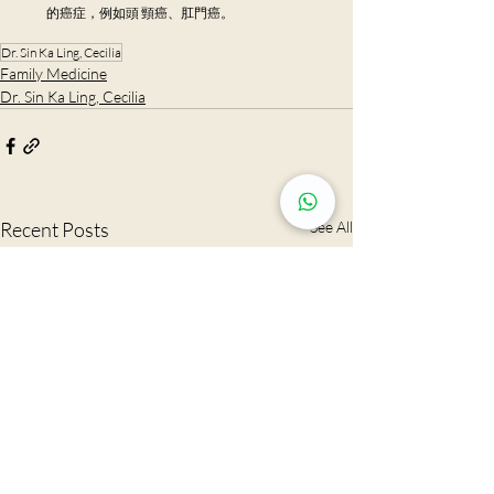
的癌症，例如頭 頸癌、肛門癌。
Dr. Sin Ka Ling, Cecilia
Family Medicine
Dr. Sin Ka Ling, Cecilia
Recent Posts
See All