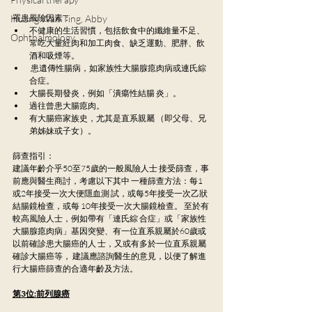
Huang Wan Ting, Abby
罹患風險因素：
不健康的生活習慣，包括飲食中的纖維量不足、
Ophthalmology
常吃大量紅肉和加工肉食、缺乏運動、肥胖、飲
酒和吸煙等。
 患遺傳性腸病，如家族性大腸腺瘜肉病或連氏綜
合症。 
大腸長期發炎，例如「潰瘍性結腸 炎」。 
過往曾患大腸瘜肉。 
有大腸癌家族史，尤其是直系親屬 （即父母、兄
弟姊妹或子女）。
篩查指引： 
建議年齡介乎50至75歲的一般風險人士 接受篩查，事
前應與醫生商討，考慮以下其中 一種篩查方法：每1
或2年接受一次大便隱血測 試，或每5年接受一次乙狀
結腸鏡檢查，或每 10年接受一次大腸鏡檢查。 至於有
較高風險人士，例如帶有「連氏綜 合症」或「家族性
大腸腺瘜肉病」基因突變、有一位直系親屬於60歲或
以前確診患大腸癌的人 士，又或有多於一位直系親屬
確診大腸癌等， 建議應諮詢醫生的意見，以便了解進
行大腸癌篩查的合適年齡及方法。
第3位:前列腺癌