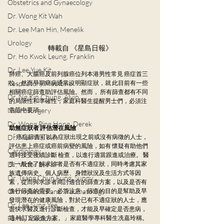
Obstetrics and Gynaecology
Dr. Wong Kit Wah
Dr. Lee Man Hin, Menelik
Urology
轉載自 《星島日報》
Dr. Ho Kwok Leung, Franklin
Dr. Lee Yue Kit
肺癌、大腸癌及前列腺癌位列本港男性常見 癌症首三
Respiratory Medicine
位，然而早期癌病通常沒明顯症狀，就 此目前有一些
相關癌症篩查助評估風險。然而， 所有篩查都有不同
Dr. Ng Kin Chung, Alvin
的局限性和準確性，家庭科醫生提醒男士們，必須注
Neurosurgery
意箇中要項。
Dr. Wong Ping Hong, Derek
助無症狀者 評估潛在風險
Dr. Mak Wai Kit
 「癌症篩查可以為症狀出現之前或沒有病徵的人士，
評估患上癌症或癌前病變的風險，如有 懷疑有助他們
Cardiology
適時接受後續診斷 檢查，以進行適當跟進或治療。 醫
Dr. Victor Lee KF
生一般會了解求診者是否有不適症狀，同時考慮其家
族遺傳病史、個人病歷、身體狀況及生活方式等因
Dr. Tsang Chun Fung, Sunny
素，從而與求診者商討適合的篩查方案，以及是否有
Orthopaedics and Traumatology
進行篩查的需要。必須注意，篩查的目的是幫助及早
發現潛在的健康風險，對於已有不適症狀的人士，應
Dr. Lee Sung Yee
盡快求醫及進行診斷檢查，才能及早確定是否患病，
Family Medicine
適 時訂定跟進方案。」家庭醫學專科醫生冼嘉玲稱。