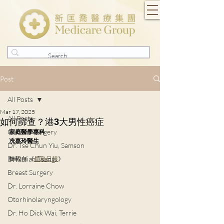
Post
All Posts
Mar 17, 2025
All Posts
如何篩查？港3大男性癌症
General Surgery
家庭醫學專科
冼嘉玲醫生
Dr. Tse Chun Yiu, Samson
Dr. Julian Tsang
轉載自 《
星島日報
》
Breast Surgery
Dr. Lorraine Chow
Otorhinolaryngology
Dr. Ho Dick Wai, Terrie