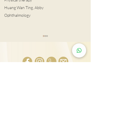
Huang Wan Ting, Abby
Ophthalmology
Tsim Sha Tsui: Rm 603, 815, 2607 & 2610-11,
男士扭蛋之痛 恐不育
Mira Place Tower A, 132 Nathan Rd., Tsim Sha
泌尿外科專科醫
Tsui, Kln., H.K.
列腺癌治療
25431000
Tai Wai: Rm 417, The Wai, 18 Che Kung Miu
Rd., Sha Tin, N.T., Hong Kong