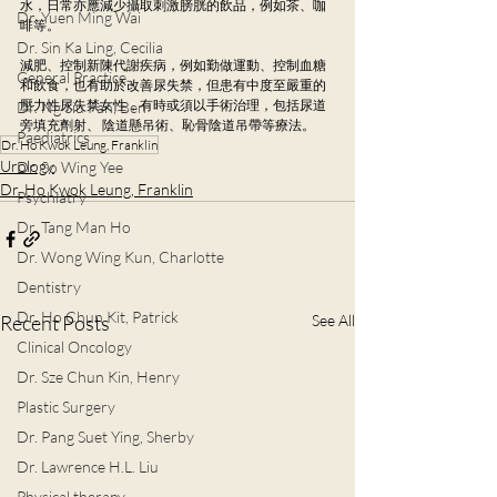
水，日常亦應減少攝取刺激膀胱的飲品，例如茶、咖
Dr. Yuen Ming Wai
啡等。
Dr. Sin Ka Ling, Cecilia
減肥、控制新陳代謝疾病，例如勤做運動、控制血糖
General Practice
和飲食，也有助於改善尿失禁，但患有中度至嚴重的
壓力性尿失禁女性，有時或須以手術治理，包括尿道
Dr. Ng Siu Pan, Ben
旁填充劑射、 陰道懸吊術、恥骨陰道吊帶等療法。
Paediatrics
Dr. Ho Kwok Leung, Franklin
Urology
Dr. So Wing Yee
Dr. Ho Kwok Leung, Franklin
Psychiatry
Dr. Tang Man Ho
Dr. Wong Wing Kun, Charlotte
Dentistry
Dr. Ho Chun Kit, Patrick
Recent Posts
See All
Clinical Oncology
Dr. Sze Chun Kin, Henry
Plastic Surgery
Dr. Pang Suet Ying, Sherby
Dr. Lawrence H.L. Liu
Physical therapy