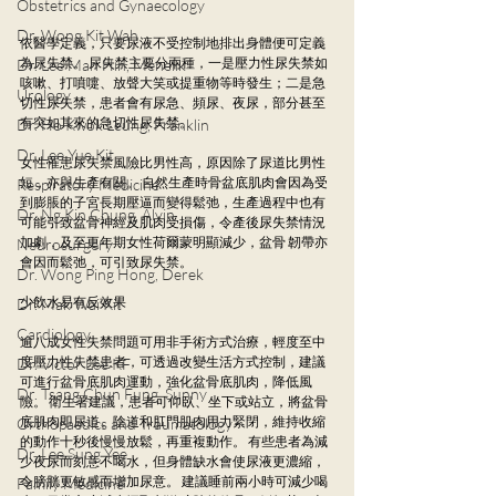
Obstetrics and Gynaecology
Dr. Wong Kit Wah
依醫學定義，只要尿液不受控制地排出身體便可定義
為尿失禁。 尿失禁主要分兩種，一是壓力性尿失禁如
Dr. Lee Man Hin, Menelik
咳嗽、打噴嚏、放聲大笑或提重物等時發生；二是急
Urology
切性尿失禁，患者會有尿急、頻尿、夜尿，部分甚至 
有突如其來的急切性尿失禁。
Dr. Ho Kwok Leung, Franklin
Dr. Lee Yue Kit
女性罹患尿失禁風險比男性高，原因除了尿道比男性
短，亦與生產有關。 自然生產時骨盆底肌肉會因為受
Respiratory Medicine
到膨脹的子宮長期壓逼而變得鬆弛，生產過程中也有
Dr. Ng Kin Chung, Alvin
可能引致盆骨神經及肌肉受損傷，令產後尿失禁情況
加劇，及至更年期女性荷爾蒙明顯減少，盆骨 韌帶亦
Neurosurgery
會因而鬆弛，可引致尿失禁。
Dr. Wong Ping Hong, Derek
少飲水易有反效果
Dr. Mak Wai Kit
Cardiology
逾八成女性失禁問題可用非手術方式治療，輕度至中
度壓力性失禁患者，可透過改變生活方式控制，建議
Dr. Victor Lee KF
可進行盆骨底肌肉運動，強化盆骨底肌肉，降低風
Dr. Tsang Chun Fung, Sunny
險。 衛生署建議，患者可仰臥、坐下或站立，將盆骨
底肌肉即尿道、陰道和肛門肌肉用力緊閉，維持收縮
Orthopaedics and Traumatology
的動作十秒後慢慢放鬆，再重複動作。 有些患者為減
Dr. Lee Sung Yee
少夜尿而刻意不喝水，但身體缺水會使尿液更濃縮，
令膀胱更敏感而增加尿意。 建議睡前兩小時可減少喝
Family Medicine