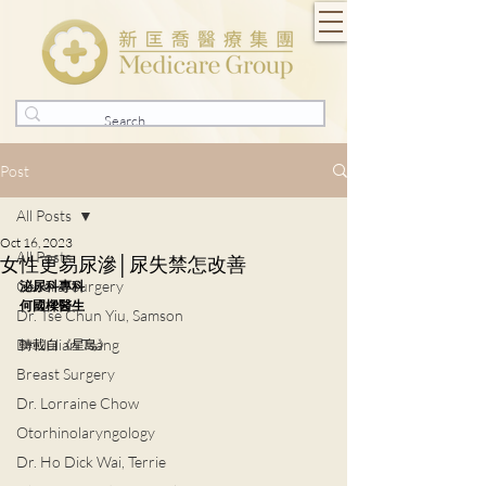
Post
All Posts
Oct 16, 2023
All Posts
女性更易尿滲│尿失禁怎改善
General Surgery
泌尿科專科
何國樑醫生
Dr. Tse Chun Yiu, Samson
Dr. Julian Tsang
轉載自《星島》
Breast Surgery
Dr. Lorraine Chow
Otorhinolaryngology
Dr. Ho Dick Wai, Terrie