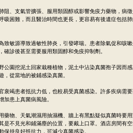
肺阻、支氣管擴張、服用類固醇或影響免疫力藥物，病徵
呼吸困難，而且醫治時間也更長，更容易有後遺症包括肺
為致敏源導致過敏性肺炎，引發哮喘。患者除氣促和咳嗽
，確診後甚至需要服用類固醇和免疫抑制劑。
野公園挖泥土回家栽種植物，泥土中沾染真菌孢子因而感
遊，從當地的被鋪感染真菌。
官衰竭患者抵抗力低，也較易受真菌感染。許多疾病需要
增加患上真菌病風險。
用藥物、天氣潮濕用抽濕機、牆上有黑點疑似真菌時要用
其是不見光和鋪滿塵的位置，要戴上口罩。酒店房間有空
動保持良好抵抗力，可減少真菌感染。