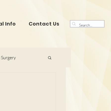
l Info
Contact Us
 Surgery
s and Gynaecology
ranklin