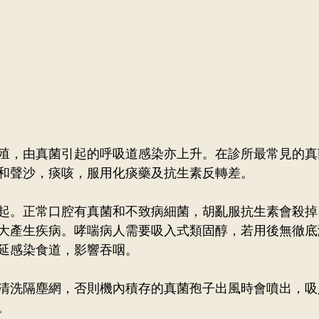
殖，由真菌引起的呼吸道感染亦上升。在診所最常見的真
和聲沙，痰咳，服用化痰藥及抗生素反轉差。
起。正常口腔有真菌和不致病細菌，胡亂服抗生素會殺掉
大產生疾病。哮喘病人需要吸入式類固醇，若用後無徹底
延感染食道，影響吞咽。
清洗隔塵網，否則機內積存的真菌孢子出風時會噴出，吸
。