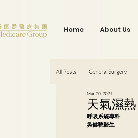
Home
About Us
All Posts
General Surgery
Mar 20, 2024
Dr. Lorraine Chow
Otorh
天氣濕熱
呼吸系統專科
Dr. Wong Kit Wah
Dr. Le
吳健聰醫生