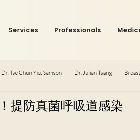
Services
Professionals
Medica
Dr. Tse Chun Yiu, Samson
Dr. Julian Tsang
Breast
inolaryngology
Dr. Ho Dick Wai, Terrie
Obstetric
！提防真菌呼吸道感染
e Man Hin, Menelik
Urology
Dr. Ho Kwok Leung, F