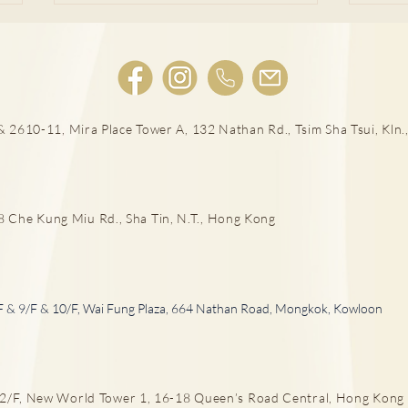
肺結節風險評估
 2610-11, Mira Place Tower A, 132 Nathan Rd., Tsim Sha Tsui, Kln.,
LD
he Kung Miu Rd., Sha Tin, N.T., Hong Kong
F & 9/F & 10/F, Wai Fung Plaza, 664 Nathan Road, Mongkok, Kowloon
/F, New World Tower 1, 16-18 Queen’s Road Central, Hong Kong