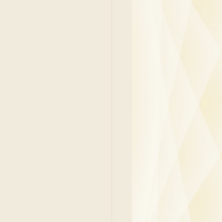
y
Family Medicine
 Ben
Paediatrics