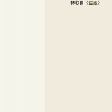
轉載自《
信報
》
Dr. Lee Yue Kit
Respirato
Dr. Wong Ping Hong, Derek
Dr. Tsang Chun Fung, Sunny
Dr. Yuen Ming Wai
Dr. Si
Dr. So Wing Yee