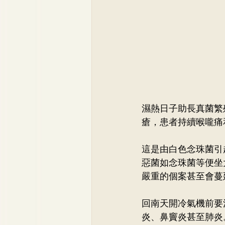
濕熱日子助長真菌繁
瘡，患者持續喉嚨痛
這是由白色念珠菌引
惡菌如念珠菌等便坐
嚴重的個案甚至會蔓
回南天開冷氣機前要
炎、鼻竇炎甚至肺炎