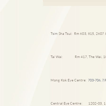
Tsim Sha Tsui: Rm 603, 815, 2607 &
厄爾尼諾與漢坦病毒關係
Tai Wai: Rm 417, The Wai, 18 C
Mong Kok Eye Centre:
703-706, 7/
Central Eye Centre: 1202-03, 12