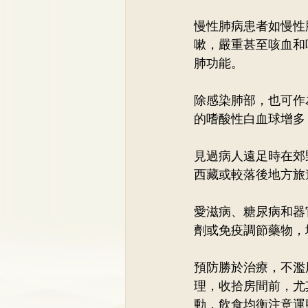
慢性肺病患者如慢性
嗽，嚴重甚至咳血和
肺功能。
除感染肺部，也可作
的嗜酸性白血球增多
見過病人遠足時在郊
西藏或較落後地方旅
愛滋病、糖尿病和器
劑或免疫調節藥物，
預防勝於治療，不濫
理，收拾房間前，尤
動，飲食均衡注意運