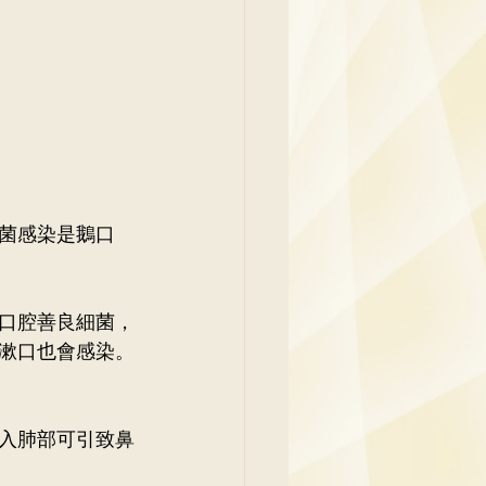
菌感染是鵝口
口腔善良細菌，
漱口也會感染。
入肺部可引致鼻