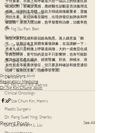
十分重要。市面上有呼吸道六合一或以上的快速抗原
Dr. Yuen Ming Wai
檢測試劑，若確診流感，應經醫生診斷是否須服用流
感藥。偵測到支原體，抵抗力弱或病徵嚴重者，需服
Dr. Sin Ka Ling, Cecilia
用抗生素。新冠病毒呈陽性，出現併發症如肺炎和呼
General Practice
吸困難，便須入院治療，愈早發覺和治療，治癒率愈
高。
Dr. Ng Siu Pan, Ben
Paediatrics
相信大家對流感和新冠頗為熟悉。港人鍾意返「鄉
下」，近期日本支原體有爆發跡象，在這講解一下：
Dr. So Wing Yee
患者九成只是輕微上呼吸道病徵，大約一成會惡化成
Psychiatry
非典型肺炎，更可怕的是並不只影響肺，也有可能影
響其他器官產生腦炎、損害腎臟、肝炎、肺積水、溶
Dr. Tang Man Ho
血性貧血等嚴重併發症，但只要及時確診和接受適切
Dr. Wong Wing Kun, Charlotte
治療，服用抗生素，治癒率非常高。
Dr. Ng Kin Chung, Alvin
Dentistry
Respiratory Medicine
Dr. Ho Chun Kit, Patrick
Dr. Ng Kin Chung, Alvin
Clinical Oncology
Dr. Sze Chun Kin, Henry
Plastic Surgery
Dr. Pang Suet Ying, Sherby
Recent Posts
See All
Dr. Lawrence H.L. Liu
Physical therapy