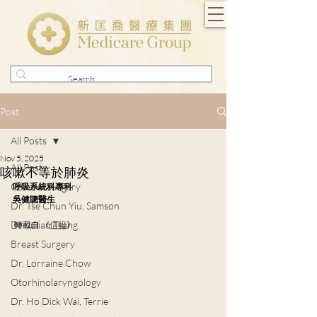
Post
All Posts
Nov 5, 2025
All Posts
咳嗽不等於肺炎
General Surgery
呼吸系統科專科
吳健聰醫生
Dr. Tse Chun Yiu, Samson
Dr. Julian Tsang
轉載自 《
信報
》
Breast Surgery
Dr. Lorraine Chow
Otorhinolaryngology
Dr. Ho Dick Wai, Terrie