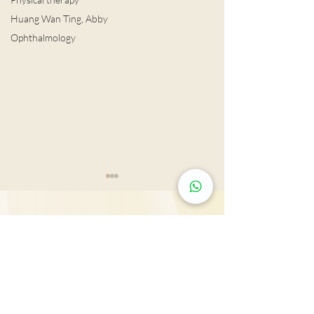
Huang Wan Ting, Abby
Ophthalmology
肺結節風險評估
LDCT揪出早期
Tsim Sha Tsui: Rm 603, 815, 2607 & 2610-11,
Mira Place Tower A, 132 Nathan Rd., Tsim Sha
Tsui, Kln., H.K.