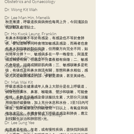
Obstetrics and Gynaecology
Dr. Wong Kit Wah
Dr. Lee Man Hin, Menelik
秋意漸濃，呼吸道疾病病例也每周上升，今回淺談自
Urology
我診斷及處理貼士。
Dr. Ho Kwok Leung, Franklin
有鼻水和咳嗽不等於有感染，有感染也不等於會肺
Dr. Lee Yue Kit
炎。要知道轉季同時會增加敏感及感染，而兩者也會
有鼻水和咳嗽的類似病徵，但用藥方向完全不同，如
Respiratory Medicine
何簡單分辨？一、敏感病多在一早一晚發生，與溫度
Dr. Ng Kin Chung, Alvin
濕度轉變有關，但感染不分晝夜都有病徵；二、敏感
不會發燒、頭痛或關節肌肉痛；三、敏感咳嗽多是乾
Neurosurgery
咳，有痰也是和鼻水倒流有關，形態和鼻水相似，感
Dr. Wong Ping Hong, Derek
染尤其是細菌感染的話，多數是濃痰，甚至黃綠色。
Dr. Mak Wai Kit
呼吸道感染在健康成年人身上大部分是在上呼吸道，
Cardiology
病徵包括鼻水、鼻塞、喉嚨痛、聲沙和咳嗽，可能會
發燒。多數是病毒感染毋須服抗生素，大部分只須服
Dr. Victor Lee KF
用病徵紓緩藥物，加上充分休息和水份，3至5日內可
Dr. Tsang Chun Fung, Sunny
康復。如果服藥後仍持續發燒一日以上，有氣促和病
徵急速惡化，有機會變成下呼吸道感染和肺炎，應立
Orthopaedics and Traumatology
刻找醫生診治和肺部照X光。
Dr. Lee Sung Yee
如患者是年幼、年老，或有慢性疾病，盡快找到病原
Family Medicine