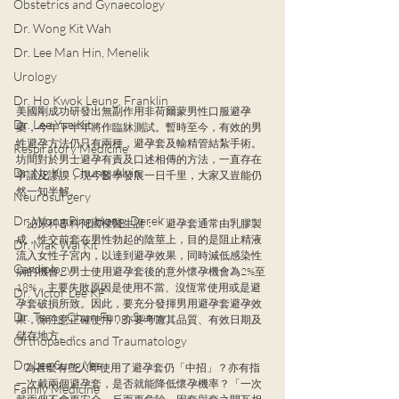
Obstetrics and Gynaecology
Dr. Wong Kit Wah
Dr. Lee Man Hin, Menelik
Urology
Dr. Ho Kwok Leung, Franklin
美國剛成功研發出無副作用非荷爾蒙男性口服避孕
Dr. Lee Yue Kit
藥，今年下半年將作臨牀測試。暫時至今，有效的男
性避孕方法仍只有兩種，避孕套及輸精管結紮手術。
Respiratory Medicine
坊間對於男士避孕有責及口述相傳的方法，一直存在
Dr. Ng Kin Chung, Alvin
爭議及謬誤，現今醫學發展一日千里，大家又豈能仍
然一知半解。　
Neurosurgery
Dr. Wong Ping Hong, Derek
 泌尿科專科何國樑醫生說：「避孕套通常由乳膠製
成，性交前套在男性勃起的陰莖上，目的是阻止精液
Dr. Mak Wai Kit
流入女性子宮內，以達到避孕效果，同時減低感染性
Cardiology
病的機會。男士使用避孕套後的意外懷孕機會為2%至
18%，主要失敗原因是使用不當、沒恆常使用或是避
Dr. Victor Lee KF
孕套破損所致。因此，要充分發揮男用避孕套避孕效
Dr. Tsang Chun Fung, Sunny
果，除注意正確使用，亦要考慮其品質、有效日期及
儲存地方。」
Orthopaedics and Traumatology
Dr. Lee Sung Yee
     為甚麼有些人即使用了避孕套仍「中招」？亦有指
一次戴兩個避孕套，是否就能降低懷孕機率？「一次
Family Medicine