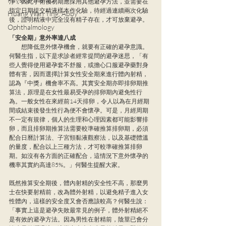
淨，因此手術後初期應採用其他避孕方法，並需要在
指定日期提交精液樣本作化驗，待經過連續兩次化驗
Huang Wan Ting, Abby
後，證明精液中完全沒有精子存在，才可放棄避孕。
Ophthalmology
「安全期」意外率達八成
　　想降低意外懷孕機會，就要有正確的避孕意識。
何醫生指，以下是求診者經常提問的避孕迷思，「有
些人覺得使用避孕套不舒服，或擔心口服避孕藥對身
體有害，因而選擇計算女性安全期來進行體內射精，
認為『中獎』機會率不高。其實安全期亦即排卵期推
算法，原理是在女性最易受孕的排卵期內避免性行
為。一般女性在來經前14天排卵，令人以為在月經期
間或結束後發生性行為便不會懷孕。可是，月經周期
不一定有規律，個人的生理和心理因素都可能影響排
卵，而且排卵期推算法需要較準確推算排卵期，必須
配合日曆計算法、子宮頸黏液觀察法，以及基礎體溫
的量度，配合以上三種方法，才可較準確推算排卵
期。如沒有各方面的正確配合，這情況下意外懷孕的
機率其實約高達85%。」何醫生提醒大家。
既然推算安全期後，體內射精的安全性不高，那麼男
士在快要射精前，改為體外射精，以避免精子進入女
性體內，這樣的安全度又會否應該較高？何醫生說：
「事實上這是避孕失敗最常見的例子，體外射精絕不
是有效的避孕方法。因為男性在射精前，陰莖已會分