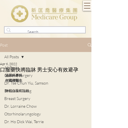
Post
All Posts
Apr 6, 2022
All Posts
口服藥快將臨牀 男士安心有效避孕
General Surgery
泌尿科專科
何國樑醫生
Dr. Tse Chun Yiu, Samson
Dr. Julian Tsang
轉載自星島日報
Breast Surgery
Dr. Lorraine Chow
Otorhinolaryngology
Dr. Ho Dick Wai, Terrie