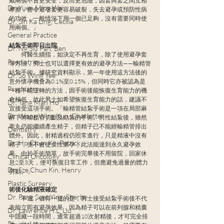
戴兩個不會更安全，反而更危險，因套與套之間互相
Dr. Yuen Ming Wai
摩擦，會令避孕套更容易破裂，失去避孕或預防性病
的功效，一般情況下用一個已足夠，沒有需要同時使
Dr. Sin Ka Ling, Cecilia
用兩個。」
General Practice
結紮手術即日出院
Dr. Ng Siu Pan, Ben
　　何醫生續指，如決定不再生育，除了使用避孕套
Paediatrics
等方法，男士也可以選擇更有效的避孕方法——輸精管
結紮手術。據研究資料顯示，第一年使用這方法後的
Dr. So Wing Yee
意外懷孕機會為0.1%至0.15%，但同時它亦被認為是
Psychiatry
一種不能逆轉的方法，因手術後能恢復生育能力的機
會極低，故此男士如希望恢復生育能力的話，建議不
Dr. Tang Man Ho
宜接受這項手術。「輸精管結紮手術是一項在局部麻
Dr. Wong Wing Kun, Charlotte
醉下將輸精管切斷及結紮的手術。男性結紮後，雖然
睾丸仍能繼續產生精子，但精子已不能經輸精管排出
Dentistry
體外。因此，射精過程仍照常進行，只是精液中沒有
Dr. Ho Chun Kit, Patrick
精子，便不會使女性懷孕，此法能達到永久避孕效
果。由於手術簡單，故手術完畢後不用留院，回家休
Clinical Oncology
息2至3天，便可恢復日常工作，但應避免過量的體力
Dr. Sze Chun Kin, Henry
勞動。」
Plastic Surgery
術後化驗精液確定
Dr. Pang Suet Ying, Sherby
　　不過，值得一提的是，男士接受結紮手術後不代
表能立即有避孕效果，因為精子可以在前列腺和精囊
Dr. Lawrence H.L. Liu
中隱藏一段時間，通常超過10次射精後，才可完全排
Physical therapy