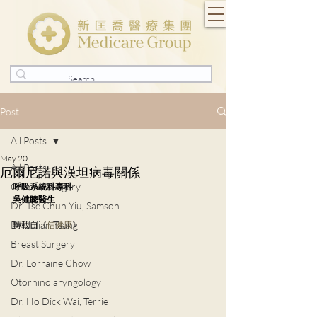
Post
All Posts
May 20
All Posts
厄爾尼諾與漢坦病毒關係
General Surgery
呼吸系統科專科
吳健聰醫生
Dr. Tse Chun Yiu, Samson
Dr. Julian Tsang
轉載自《
信健康
》
Breast Surgery
Dr. Lorraine Chow
Otorhinolaryngology
Dr. Ho Dick Wai, Terrie