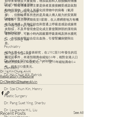
類帶來食物並大量繁殖，增加鼠類和人類接觸而傳播
Dr. Yuen Ming Wai
病毒。病毒傳播途徑主要是病者直接接觸受感染鼠類
動物排泄物，或吸入其霧化排泄物中的病毒（氣溶
Dr. Sin Ka Ling, Cecilia
膠），但郵輪乘客所患的是具備人傳人能力的安第斯
General Practice
病毒株；加上潛伏期長至8星期，在人煙稠密地方有機
會迅速傳播。早期症狀也和普通上呼吸道感染或腸胃
Dr. Ng Siu Pan, Ben
炎類似，不及早發現會惡化成主要侵襲肺部的漢坦病
Paediatrics
毒肺症候群，可數小時內因嚴重呼吸衰竭及肺水腫死
亡，亦可能有腎綜合症出血熱，引發腎臟病變與出
Dr. So Wing Yee
血。
Psychiatry
城市大學今年2月發表研究，在1982至83年發生的厄
Dr. Tang Man Ho
爾尼諾事件，本港預期壽命縮短0.6年，相對全港人口
Dr. Wong Wing Kun, Charlotte
總經濟損失約150億美元。1997至98年縮短壽命0.4
年，損失580億美元。
Dentistry
Dr. Ng Kin Chung, Alvin
Dr. Ho Chun Kit, Patrick
Respiratory Medicine
Dr. Ng Kin Chung, Alvin
Clinical Oncology
Dr. Sze Chun Kin, Henry
Plastic Surgery
Dr. Pang Suet Ying, Sherby
Dr. Lawrence H.L. Liu
Recent Posts
See All
Physical therapy