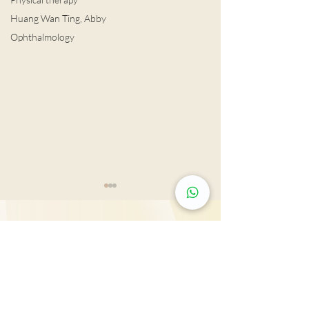
Huang Wan Ting, Abby
Ophthalmology
LDCT揪出早期肺癌
Tsim Sha Tsui: Rm 603, 815, 2607 & 2610-11,
養寵物九招防氣
Mira Place Tower A, 132 Nathan Rd., Tsim Sha
Tsui, Kln., H.K.