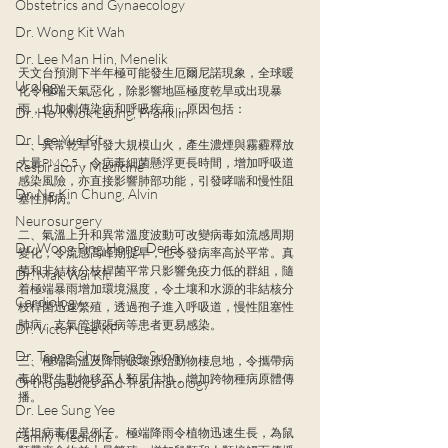
Obstetrics and Gynaecology
Dr. Wong Kit Wah
Dr. Lee Man Hin, Menelik
天文台預測下半年極可能發生厄爾尼諾現象，全球暖
Urology
化令極端天氣惡化，除影響地區極度乾旱或出現暴
雨，也加劇傳染病和呼吸疾病，原因包括：
Dr. Ho Kwok Leung, Franklin
Dr. Lee Yue Kit
一、異常乾旱引發大規模山火，產生濃煙與霧霾釋放
大量PM 2.5，令病毒細菌懸浮更長時間，增加呼吸道
Respiratory Medicine
感染風險，亦直接影響肺部功能，引發哮喘和慢性阻
Dr. Ng Kin Chung, Alvin
塞性肺病。
Neurosurgery
二、氣溫上升和異常溫度波動可改變病毒如流感周期
Dr. Wong Ping Hong, Derek
變化，令流感高峰期提早，也令發病率高於平常。真
菌和非結核分枝桿菌平常只影響免疫力低的群組，隨
Dr. Mak Wai Kit
着極端暴雨增加環境濕度，令土壤和水源的非結核分
Cardiology
枝桿菌迅速繁殖，透過孢子進入呼吸道，慢性阻塞性
肺病、支氣管擴張病等患者更易感染。
Dr. Victor Lee KF
Dr. Tsang Chun Fung, Sunny
三、極端高溫及降雨破壞原始動物棲息地，令攜帶病
毒的野生動物移至人類居住地，增加跨物種病原體傳
Orthopaedics and Traumatology
播。
Dr. Lee Sung Yee
漢坦病毒便是例子。極端降雨令植物迅速生長，為鼠
Family Medicine