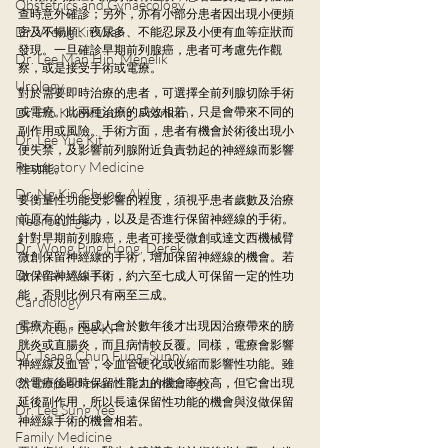
Obstetrics and Gynaecology
查時意外確診；另外，亦有小部分患者因出現小便頻
Dr. Wong Kit Wah
密及不暢順、夜尿多、不能忍尿及小便有血等症狀而
發現。一旦確診早期前列腺癌，患者可考慮先作觀
Dr. Lee Man Hin, Menelik
察，或是接受手術或電療。
Urology
對於需要即時治療的患者，可選擇全前列腺切除手術
Dr. Ho Kwok Leung, Franklin
或電療。此兩種治療的成效相若，只是會帶來不同的
副作用或風險。手術方面，患者有機會於術後出現小
Dr. Lee Yue Kit
便失禁，及影響前列腺附近負責勃起的神經線而影響
Respiratory Medicine
性功能。
Dr. Ng Kin Chung, Alvin
要衡量性功能受影響的程度，須視乎患者歲數及治療
前原有的性能力，以及是否進行保留神經線的手術。
Neurosurgery
針對早期前列腺癌，患者可接受微創或達文西機械臂
Dr. Wong Ping Hong, Derek
微創保留神經線的手術，增加保留神經線的機會。若
Dr. Mak Wai Kit
做保留神經線手術，約六至七成人可保留一定的性功
能，否則比例只有兩至三成。
Cardiology
電療方面，兩成人會於數年後才出現因治療帶來的膀
Dr. Victor Lee KF
胱炎或直腸炎，而且病情較反覆。同樣，電療會影響
Dr. Tsang Chun Fung, Sunny
神經線及血管，令血管硬化或收縮而影響性功能。雖
Orthopaedics and Traumatology
然電療後即時保留性能力的機會率較高，但它會出現
延後副作用，所以長遠保留性功能的機會與沒做保留
Dr. Lee Sung Yee
神經線手術的機會相若。
Family Medicine