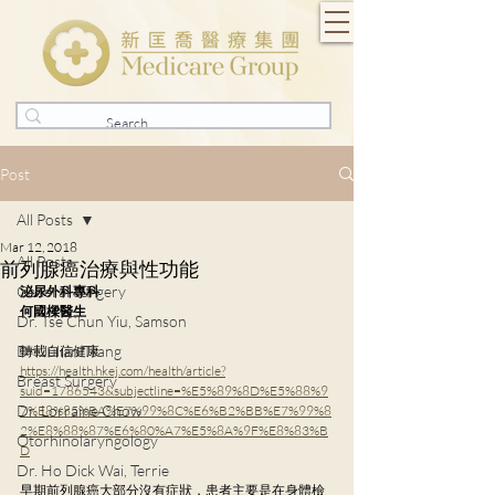
Post
All Posts
Mar 12, 2018
All Posts
前列腺癌治療與性功能
General Surgery
泌尿外科專科
何國樑醫生
Dr. Tse Chun Yiu, Samson
Dr. Julian Tsang
轉載自信健康
https://health.hkej.com/health/article?
Breast Surgery
suid=1786543&subjectline=%E5%89%8D%E5%88%9
Dr. Lorraine Chow
7%E8%85%BA%E7%99%8C%E6%B2%BB%E7%99%8
2%E8%88%87%E6%80%A7%E5%8A%9F%E8%83%B
Otorhinolaryngology
D
Dr. Ho Dick Wai, Terrie
早期前列腺癌大部分沒有症狀，患者主要是在身體檢