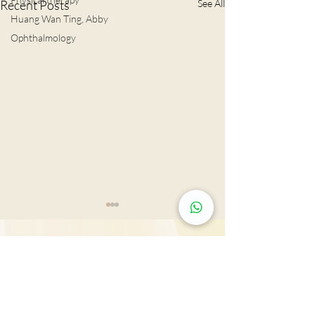
Recent Posts
See All
Huang Wan Ting, Abby
Ophthalmology
Tsim Sha Tsui: Rm 603, 815, 2607 & 2610-11,
男士扭蛋之痛 恐不育
Mira Place Tower A, 132 Nathan Rd., Tsim Sha