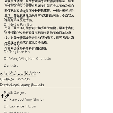
要恢復性功能，醫生會建議患者於術後半年至一年進
Dr. Yuen Ming Wai
行性康復治療，希望愈早刺激性器官令其養份及供血
Dr. Sin Ka Ling, Cecilia
程度不斷改進，從而令神經線康復。一般於術後3至4
星期，醫生就會建議患者有定期的性刺激，令血管及
General Practice
神經線為康復做準備。
Dr. Ng Siu Pan, Ben
另外，醫生亦可能會處方擴張血管藥物，增加患者的
Paediatrics
血液流動，令神經線及海綿體有足夠養份而加快康
復。對於一些完全失去性功能的患者，則可考慮於海
Dr. So Wing Yee
綿體注射藥物或真空吸管等治療。
Psychiatry
作者為泌尿外科專科何國樑醫生
Dr. Tang Man Ho
Dr. Wong Wing Kun, Charlotte
Dentistry
Dr. Ho Chun Kit, Patrick
Dr. Ho Kwok Leung, Franklin
Clinical Oncology
Urology
Dr. Ho Kwok Leung, Franklin
Dr. Sze Chun Kin, Henry
Plastic Surgery
Dr. Pang Suet Ying, Sherby
Dr. Lawrence H.L. Liu
Physical therapy