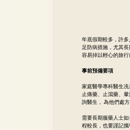
年底假期較多，許多
足防病措施，尤其長
容易掉以輕心的旅行
事前預備要項
家庭醫學專科醫生冼
止痛藥、止瀉藥、暈
詢醫生， 為他們處方
需要長期服藥人士如
程較長，也要謹記攜