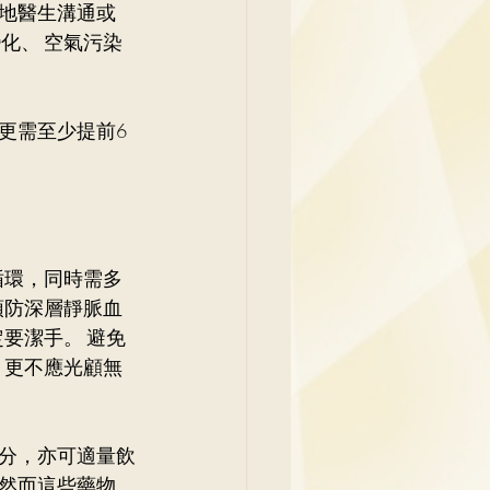
地醫生溝通或 
化、 空氣污染
更需至少提前6
循環，同時需多
防深層靜脈血 
要潔手。 避免
 更不應光顧無
分，亦可適量飲
然而這些藥物