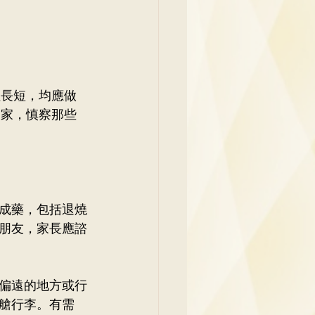
長短，均應做 
大家，慎察那些
成藥，包括退燒
朋友，家長應諮
偏遠的地方或行
艙行李。有需 