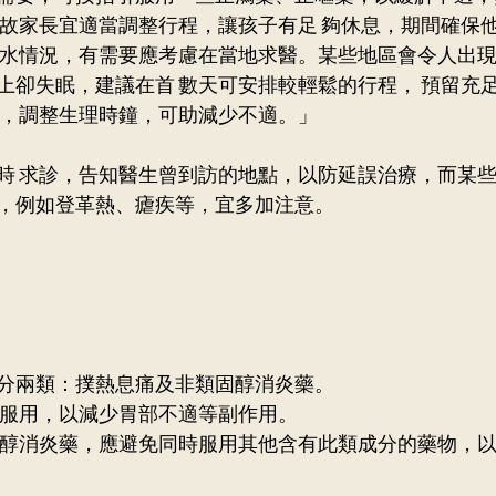
，故家長宜適當調整行程，讓孩子有足 夠休息，期間確保他
 水情況，有需要應考慮在當地求醫。某些地區會令人出
上卻失眠，建議在首 數天可安排較輕鬆的行程， 預留充
，調整生理時鐘，可助減少不適。」 　 
時 求診，告知醫生曾到訪的地點，以防延誤治療，而某些
，例如登革熱、瘧疾等，宜多加注意。
分兩類：撲熱息痛及非類固醇消炎藥。
後服用，以減少胃部不適等副作用。