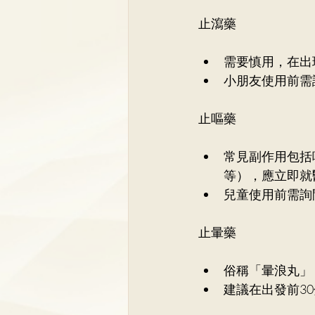
止瀉藥
需要慎用，在出
小朋友使用前需
止嘔藥
常見副作用包括
等），應立即就
兒童使用前需詢
止暈藥
俗稱「暈浪丸」
建議在出發前3