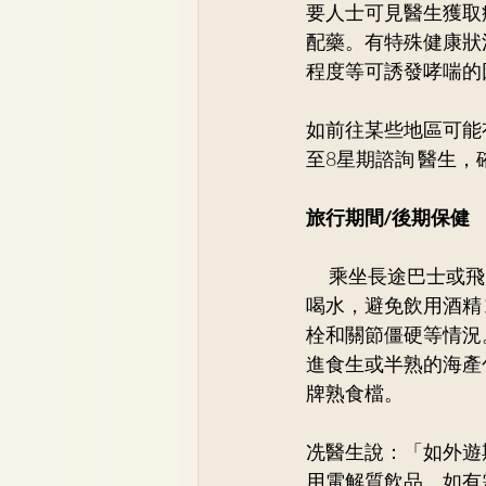
要人士可見醫生獲取
配藥。有特殊健康狀
程度等可誘發哮喘的
如前往某些地區可能
至8星期諮詢 醫生
旅行期間/後期保健
　 乘坐長途巴士或
喝水，避免飲用酒精
栓和關節僵硬等情況
進食生或半熟的海產
牌熟食檔。 　 
冼醫生說：「如外遊
用電解質飲品。如有