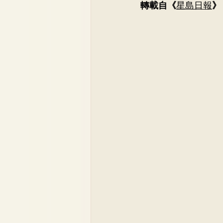
轉載自《
星島日報
》
Dr. Lee Yue Kit
Respirato
Dr. Wong Ping Hong, Derek
Dr. Tsang Chun Fung, Sunny
Dr. Yuen Ming Wai
Dr. Si
Dr. So Wing Yee