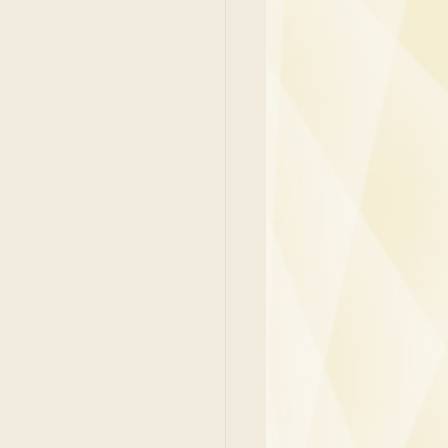
y
Family Medicine
 Ben
Paediatrics