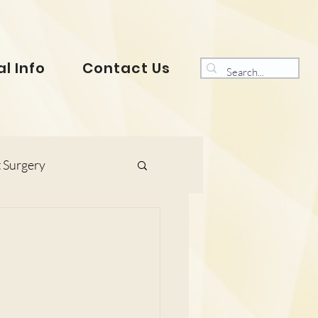
l Info
Contact Us
 Surgery
s and Gynaecology
ranklin