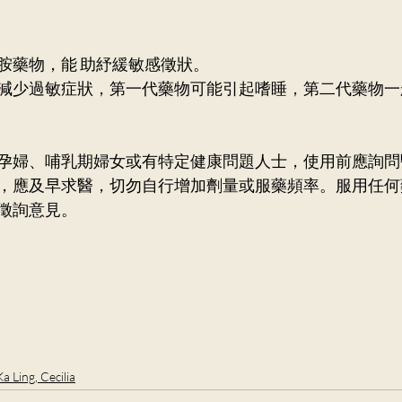
胺藥物，能 助紓緩敏感徵狀。 
減少過敏症狀，第一代藥物可能引起嗜睡，第二代藥物一
孕婦、哺乳期婦女或有特定健康問題人士，使用前應詢問
，應及早求醫，切勿自行增加劑量或服藥頻率。服用任何
徵詢意見。
Ka Ling, Cecilia