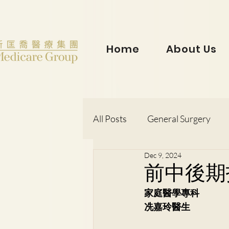
Home
About Us
All Posts
General Surgery
Dec 9, 2024
Dr. Lorraine Chow
Otorh
前中後期
家庭醫學專科
Dr. Wong Kit Wah
Dr. Le
冼嘉玲醫生