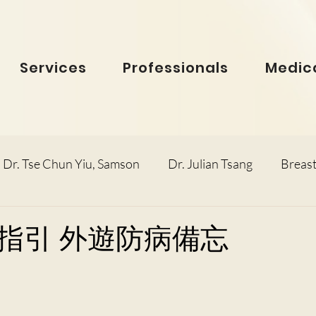
Services
Professionals
Medica
Dr. Tse Chun Yiu, Samson
Dr. Julian Tsang
Breast
inolaryngology
Dr. Ho Dick Wai, Terrie
Obstetric
指引 外遊防病備忘
e Man Hin, Menelik
Urology
Dr. Ho Kwok Leung, F