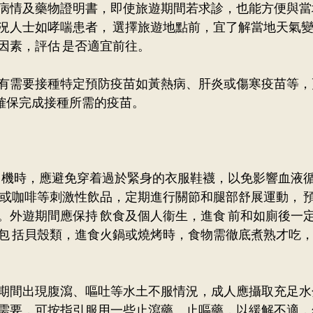
病情及藥物證明書，即使旅遊期間若求診，也能方便與當
況人士如哮喘患者， 選擇旅遊地點前，宜了解當地天氣變
因素，評估 是否適宜前往。
有需要接種特定預防疫苗如黃熱病、肝炎或傷寒疫苗等，
，確保完成接種所需的疫苗。
飛 機時，應避免穿着過於緊身的衣服鞋襪，以免影響血液
 或咖啡等刺激性飲品，定期進行關節和腿部舒展運動， 預
。外遊期間應保持 飲食及個人衞生，進食 前和如廁後一定
包 括貝殼類，進食火鍋或燒烤時，食物需徹底煮熟才吃，
期間出現腹瀉、嘔吐等水土不服情況，成人應攝取充足水
需要，可按指引服用一些止瀉藥、止嘔藥，以緩解不適，