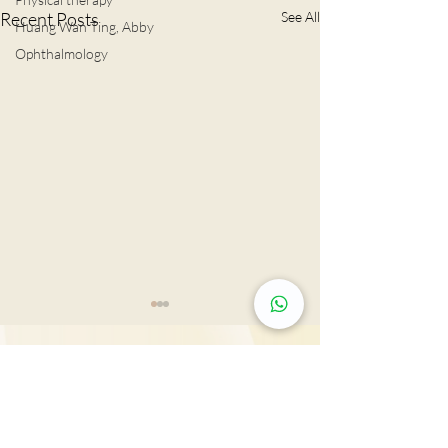
Recent Posts
See All
Huang Wan Ting, Abby
Ophthalmology
肺結節風險評估
LDCT揪出早期
Tsim Sha Tsui: Rm 603, 815, 2607 & 2610-11,
Mira Place Tower A, 132 Nathan Rd., Tsim Sha