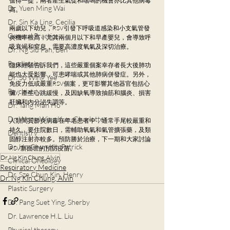
值得一提，兩者產生氣促和喘鳴的機會亦比其他病毒
Dr. Yuen Ming Wai
高。
Dr. Sin Ka Ling, Cecilia
兩歲以下幼兒，RSV引發下呼吸道感染和小支氣管發
General Practice
炎機率很高，尤其兩個月以下和早產嬰兒，會導致呼
吸衰竭和窒息，需要高濃度氧氣及深切治療。
Dr. Ng Siu Pan, Ben
Paediatrics
臨床經驗告訴我們，這些嚴重個案幸存者長大後肺功
能也大受影響，可患哮喘或其他肺病併發症。另外，
Dr. So Wing Yee
免疫力低或嚴重RSV個案，更可影響其他器官包括心
Psychiatry
臟，產生心跳緩慢，及因缺氧導致抽筋和腦炎、損害
肝臟和內分泌失調等。
Dr. Tang Man Ho
Dr. Wong Wing Kun, Charlotte
人類間質肺炎病毒在年老患者中，通常手尾較嚴重和
持久，要住院數日，需輔助氧氣和氣管擴張藥，及類
Dentistry
固醇注射亦較多。預防勝於治療，下一期和大家討論
Dr. Ho Chun Kit, Patrick
RSV新面世的預防疫苗。
Dr. Ng Kin Chung, Alvin
Clinical Oncology
Respiratory Medicine
Dr. Sze Chun Kin, Henry
Dr. Ng Kin Chung, Alvin
Plastic Surgery
Dr. Pang Suet Ying, Sherby
Dr. Lawrence H.L. Liu
Physical therapy