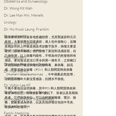
Obstetrics and Gynaecology
Dr. Wong Kit Wah
Dr. Lee Man Hin, Menelik
Urology
Dr. Ho Kwok Leung, Franklin
Dr. Lee Yue Kit
隨着香港居民往返各地愈趨頻密，尤其聖誕節和元旦
長假，大量留學生回港過節，港人也外遊散心，這幾
Respiratory Medicine
星期診所的上呼吸道感染求診數字急升，病徵主要是
Dr. Ng Kin Chung, Alvin
發燒、咳嗽和氣喘。他們接種了新冠和流感疫苗，自
己做快測，以上病毒均陰性，不明為何仍然發燒和有
Neurosurgery
感染。要知道這是沒口罩令的第一個冬天，之前戴口
Dr. Wong Ping Hong, Derek
罩能阻隔的呼吸道病毒包括腺病毒、鼻病毒、副流
感、呼吸道融合病毒（RSV）和人類間質肺炎病毒
Dr. Mak Wai Kit
（Human Metapneumovirus），今年個案必然急增，
Cardiology
主因是前幾年大家沒受感染，抗體水平很低。
Dr. Victor Lee KF
千萬不要低估這些病毒，其中RSV和人類間質肺炎病
Dr. Tsang Chun Fung, Sunny
毒要加倍注意。兩者多影響5歲以下、長者以及長期病
患者。它們病徵相似，可以由輕微喉嚨痛、聲沙、咳
Orthopaedics and Traumatology
嗽，變嚴重成為肺炎，以及其他併發症包括中耳炎、
Dr. Lee Sung Yee
角膜炎和肚瀉等。
Family Medicine