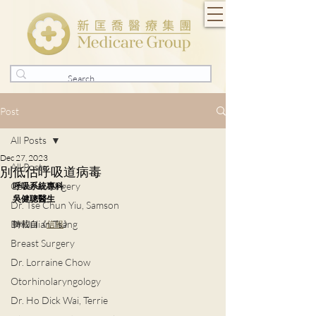
Post
All Posts
Dec 27, 2023
All Posts
別低估呼吸道病毒
General Surgery
呼吸系統專科
吳健聰醫生
Dr. Tse Chun Yiu, Samson
Dr. Julian Tsang
轉載自《
信報
》
Breast Surgery
Dr. Lorraine Chow
Otorhinolaryngology
Dr. Ho Dick Wai, Terrie