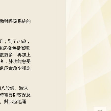
毫升；到了60歲，
嚴重病徵包括喉嚨
數愈多，再加上
者，肺功能愈受
遺症會愈少和愈
伽和八段錦。游泳
時需要以較深及
。對比陸地運