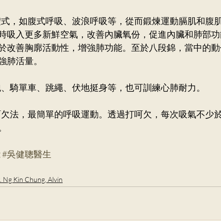
有深呼吸的體式，如腹式呼吸、波浪呼吸等，從而鍛煉運動膈肌和
時吸入更多新鮮空氣，改善內臟氧份，促進內臟和肺部功
於改善胸廓活動性，增強肺功能。至於八段錦，當中的動
強肺活量。
動包括慢跑、騎單車、跳繩、伏地挺身等，也可訓練心肺耐力。
想介紹隨意呵欠法，最簡單的呼吸運動。透過打呵欠，每次吸氣不少
。
能
#吳健聰醫生
. Ng Kin Chung, Alvin