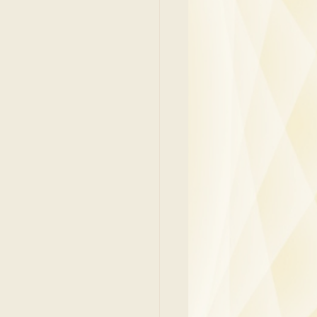
y
Family Medicine
 Ben
Paediatrics