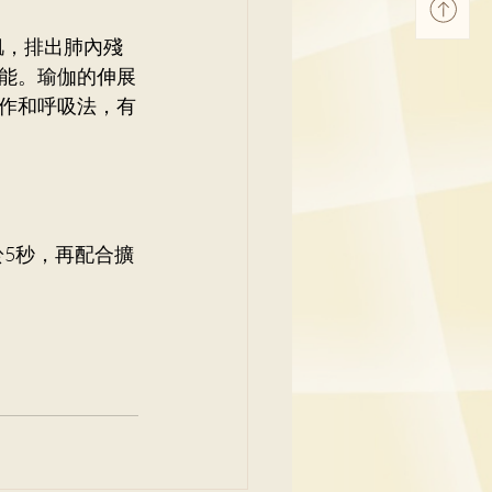
腹肌，排出肺內殘
能。瑜伽的伸展
作和呼吸法，有
於5秒，再配合擴