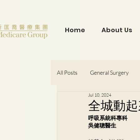
Home
About Us
All Posts
General Surgery
Jul 10, 2024
Dr. Lorraine Chow
Otorh
全城動起
呼吸系統科專科
Dr. Wong Kit Wah
Dr. Le
吳健聰醫生