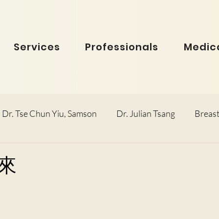
Services
Professionals
Medica
Dr. Tse Chun Yiu, Samson
Dr. Julian Tsang
Breast
inolaryngology
Dr. Ho Dick Wai, Terrie
Obstetric
來
e Man Hin, Menelik
Urology
Dr. Ho Kwok Leung, F