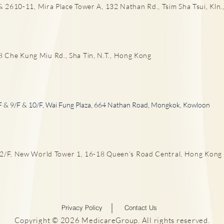
肺結節風險評估
 2610-11, Mira Place Tower A, 132 Nathan Rd., Tsim Sha Tsui, Kln.,
LD
he Kung Miu Rd., Sha Tin, N.T., Hong Kong
F & 9/F & 10/F, Wai Fung Plaza, 664 Nathan Road, Mongkok, Kowloon
/F, New World Tower 1, 16-18 Queen’s Road Central, Hong Kong
Privacy Policy
Contact Us
Copyright © 2026 MedicareGroup. All rights reserved.