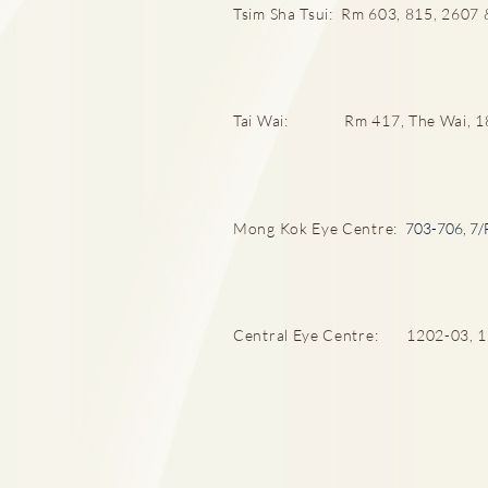
Tsim Sha Tsui: Rm 603, 815, 2607 &
厄爾尼諾與漢坦病毒關係
Tai Wai: Rm 417, The Wai, 18 C
Mong Kok Eye Centre:
703-706, 7/
Central Eye Centre: 1202-03, 12