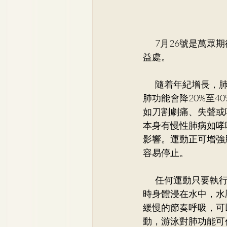
        7月26號是萬眾期待的巴黎奧運開幕，心情非常興奮，今天就和大家分享運動對呼吸系統的
益處。
        隨着年
肺功能會降20%至
如刀割劇痛、失聲或
本身有慢性肺病如哮
影響。運動正可增強
容易停止。
        任何
時身體浸在水中，水
緩慢的節奏呼吸，可
動，游泳對肺功能可