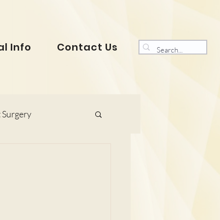
l Info
Contact Us
 Surgery
s and Gynaecology
ranklin