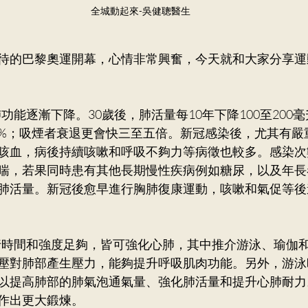
全城動起來-吳健聰醫生
紀增長，肺功能逐漸下降。30歲後，肺活量每10年下降100至200
40%；吸煙者衰退更會快三至五倍。新冠感染後，尤其有
咳血，病後持續咳嗽和呼吸不夠力等病徵也較多。感染次
喘，若果同時患有其他長期慢性疾病例如糖尿，以及年長
肺活量。新冠後愈早進行胸肺復康運動，咳嗽和氣促等後
運動只要執行時間和強度足夠，皆可強化心肺，其中推介游泳、瑜
壓對肺部產生壓力，能夠提升呼吸肌肉功能。另外，游泳
以提高肺部的肺氣泡通氣量、強化肺活量和提升心肺耐力
作出更大鍛煉。