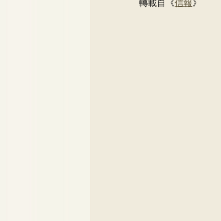
轉載自
《
信報
》
Dr. Lee Yue Kit
Respirato
Dr. Wong Ping Hong, Derek
Dr. Tsang Chun Fung, Sunny
Dr. Yuen Ming Wai
Dr. Si
Dr. So Wing Yee