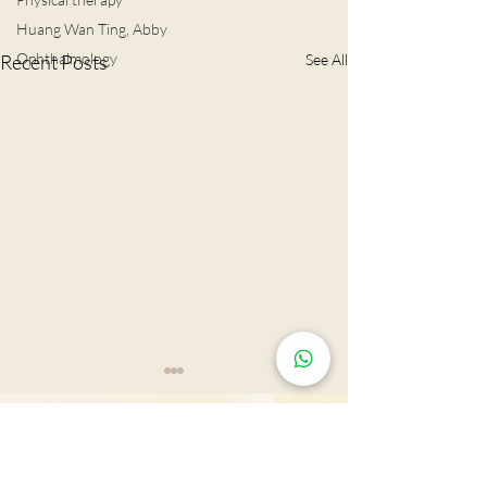
Huang Wan Ting, Abby
Ophthalmology
Recent Posts
See All