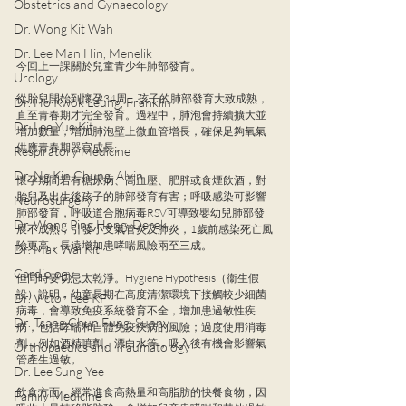
Obstetrics and Gynaecology
Dr. Wong Kit Wah
Dr. Lee Man Hin, Menelik
今回上一課關於兒童青少年肺部發育。
Urology
從胎兒開始到懷孕34周，孩子的肺部發育大致成熟，
Dr. Ho Kwok Leung, Franklin
直至青春期才完全發育。過程中，肺泡會持續擴大並
Dr. Lee Yue Kit
增加數量，增加肺泡壁上微血管增長，確保足夠氧氣
供應青春期器官成長。
Respiratory Medicine
Dr. Ng Kin Chung, Alvin
懷孕期間若有糖尿病、高血壓、肥胖或食煙飲酒，對
胎兒及出生後孩子的肺部發育有害；呼吸感染可影響
Neurosurgery
肺部發育，呼吸道合胞病毒RSV可導致嬰幼兒肺部發
Dr. Wong Ping Hong, Derek
展不成熟，引發小支氣管炎及肺炎，1歲前感染死亡風
險更高，長遠增加患哮喘風險兩至三成。
Dr. Mak Wai Kit
Cardiology
但同時要切忌太乾淨。Hygiene Hypothesis（衞生假
設）說明，幼童長期在高度清潔環境下接觸較少細菌
Dr. Victor Lee KF
病毒，會導致免疫系統發育不全，增加患過敏性疾
Dr. Tsang Chun Fung, Sunny
病，包括哮喘和自體免疫疾病的風險；過度使用消毒
劑，例如酒精噴劑、漂白水等，吸入後有機會影響氣
Orthopaedics and Traumatology
管產生過敏。
Dr. Lee Sung Yee
飲食方面，經常進食高熱量和高脂肪的快餐食物，因
Family Medicine