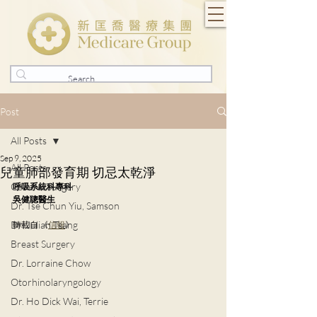
Post
All Posts
Sep 9, 2025
All Posts
兒童肺部發育期 切忌太乾淨
General Surgery
呼吸系統科專科
吳健聰醫生
Dr. Tse Chun Yiu, Samson
Dr. Julian Tsang
轉載自 《
信報
》
Breast Surgery
Dr. Lorraine Chow
Otorhinolaryngology
Dr. Ho Dick Wai, Terrie