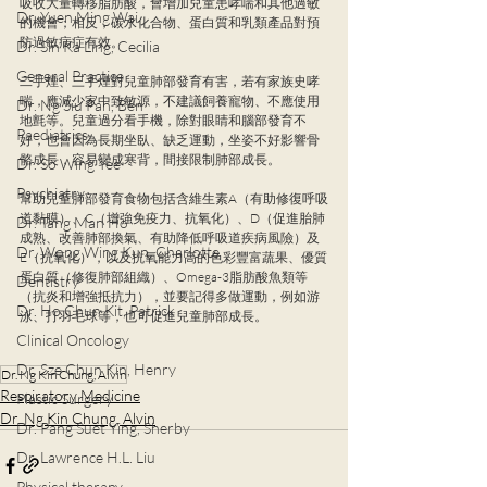
吸收大量轉移脂肪酸，會增加兒童患哮喘和其他過敏
Dr. Yuen Ming Wai
的機會；相反，碳水化合物、蛋白質和乳類產品對預
防過敏病症有效。
Dr. Sin Ka Ling, Cecilia
General Practice
二手煙、三手煙對兒童肺部發育有害，若有家族史哮
喘，應減少家中致敏源，不建議飼養寵物、不應使用
Dr. Ng Siu Pan, Ben
地氈等。兒童過分看手機，除對眼睛和腦部發育不
Paediatrics
好，也會因為長期坐臥、缺乏運動，坐姿不好影響骨
骼成長，容易變成寒背，間接限制肺部成長。
Dr. So Wing Yee
Psychiatry
幫助兒童肺部發育食物包括含維生素A（有助修復呼吸
道黏膜）、C（增強免疫力、抗氧化）、D（促進胎肺
Dr. Tang Man Ho
成熟、改善肺部換氣、有助降低呼吸道疾病風險）及
Dr. Wong Wing Kun, Charlotte
E（抗氧化），以及抗氧能力高的色彩豐富蔬果、優質
蛋白質（修復肺部組織）、Omega-3脂肪酸魚類等
Dentistry
（抗炎和增強抵抗力），並要記得多做運動，例如游
Dr. Ho Chun Kit, Patrick
泳、打羽毛球等，也可促進兒童肺部成長。
Clinical Oncology
Dr. Sze Chun Kin, Henry
Dr. Ng Kin Chung, Alvin
Respiratory Medicine
Plastic Surgery
Dr. Ng Kin Chung, Alvin
Dr. Pang Suet Ying, Sherby
Dr. Lawrence H.L. Liu
Physical therapy