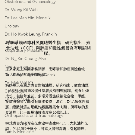
Obstetrics and Gynaecology
Dr. Wong Kit Wah
Dr. Lee Man Hin, Menelik
Urology
Dr. Ho Kwok Leung, Franklin
Dr. Lee Yue Kit
呼吸系統科專科吳健聰醫生指，研究指出，煮
食油煙（COF）與肺癌和慢性氣管炎有明顯關
Respiratory Medicine
聯。
Dr. Ng Kin Chung, Alvin
Neurosurgery
原來家庭主婦因家務關係，患哮喘和肺癌風險也較
Dr. Wong Ping Hong, Derek
高，作為仔女應多加留意。
Dr. Mak Wai Kit
媽媽每天在廚房煮食對着油煙。研究指出，煮食油煙
Cardiology
（COF）與肺癌和慢性氣管炎有明顯關聯。煮食油煙
成份，包括苯並芘、多環芳香族碳氫化合物、甲醛、
Dr. Victor Lee KF
多環胺類等，能引起細胞發炎、凋亡，DNA氧化性損
Dr. Tsang Chun Fung, Sunny
害，導致肺癌；用氣炸鍋高溫煮食肉類，所釋放的煮
食油煙，比一般用油鑊濃度多10倍以上。
Orthopaedics and Traumatology
Dr. Lee Sung Yee
中式煮食方法可在烹煮途中產生PM2.5，尤其油炸烹
調，PM2.5粒子微小，可進入肺部深處，引起肺癌。
Family Medicine