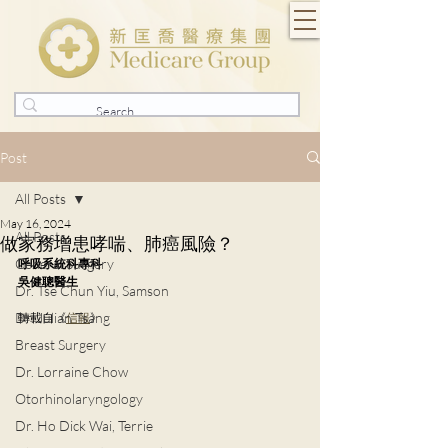
Post
All Posts
May 16, 2024
All Posts
做家務增患哮喘、肺癌風險？
General Surgery
呼吸系統科專科
吳健聰醫生
Dr. Tse Chun Yiu, Samson
Dr. Julian Tsang
轉載自《
信報
》
Breast Surgery
Dr. Lorraine Chow
Otorhinolaryngology
Dr. Ho Dick Wai, Terrie