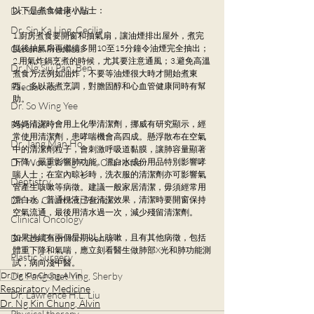
Dr. Yuen Ming Wai
以下是煮食健康小貼士：
Dr. Sin Ka Ling, Cecilia
1.廚房煮食要開窗和抽氣扇，讓油煙排出屋外，煮完
General Practice
餸後抽氣扇再繼續多開10至15分鐘令油煙完全抽出；
2.用氣炸鍋烹煮的時候，尤其要注意通風；3.避免高溫
Dr. Ng Siu Pan, Ben
煮食方法例如油炸，不要等油煙很大時才開始煮東
Paediatrics
西。多以蒸煮烹調，對膽固醇和心血管健康同時有幫
助。
Dr. So Wing Yee
Psychiatry
媽媽清潔時會用上化學清潔劑，挪威有研究顯示，經
常使用清潔劑，患哮喘機會高四成。懸浮散布在空氣
Dr. Tang Man Ho
中的清潔劑粒子，會刺激呼吸道黏膜，讓肺容量顯著
Dr. Wong Wing Kun, Charlotte
下降，嚴重影響肺功能。漂白水成份用品特別影響哮
喘人士；在室內晾衫時，洗衣服的清潔劑亦可影響氣
Dentistry
管產生咳嗽等病徵。建議一般家居清潔，毋須經常用
Dr. Ho Chun Kit, Patrick
漂白水，普通梘液已有清潔效果，清潔時要開窗保持
空氣流通，最後用清水過一次，減少殘留清潔劑。
Clinical Oncology
Dr. Sze Chun Kin, Henry
如果持續有兩個星期以上咳嗽，且有其他病徵，包括
體重下降和氣喘，應立刻看醫生做肺部X光和肺功能測
Plastic Surgery
試，病向淺中醫。
Dr. Pang Suet Ying, Sherby
Dr. Ng Kin Chung, Alvin
Respiratory Medicine
Dr. Lawrence H.L. Liu
Dr. Ng Kin Chung, Alvin
Physical therapy