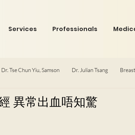
Services
Professionals
Medica
Dr. Tse Chun Yiu, Samson
Dr. Julian Tsang
Breast
inolaryngology
Dr. Ho Dick Wai, Terrie
Obstetric
經 異常出血唔知驚
e Man Hin, Menelik
Urology
Dr. Ho Kwok Leung, F