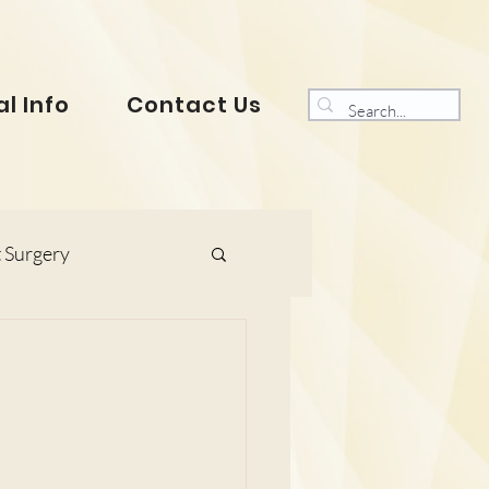
l Info
Contact Us
 Surgery
s and Gynaecology
ranklin