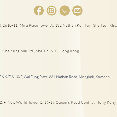
 2610-11, Mira Place Tower A, 132 Nathan Rd., Tsim Sha Tsui, Kln.,
宮外
女性感染HPV種下宮頸癌隱患!
he Kung Miu Rd., Sha Tin, N.T., Hong Kong
F & 9/F & 10/F, Wai Fung Plaza, 664 Nathan Road, Mongkok, Kowloon
/F, New World Tower 1, 16-18 Queen’s Road Central, Hong Kong