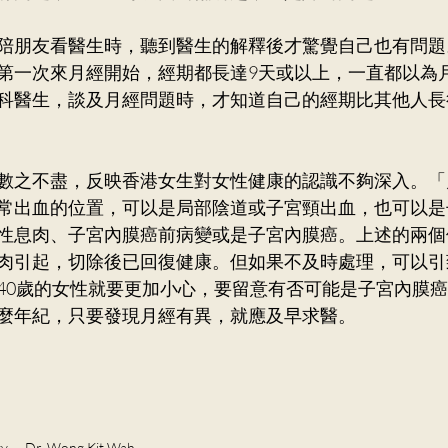
陪朋友看醫生時，聽到醫生的解釋後才驚覺自己也有問題
第一次來月經開始，經期都長達9天或以上，一直都以為
科醫生，談及月經問題時，才知道自己的經期比其他人長
數之不盡，反映香港女生對女性健康的認識不夠深入。「
常出血的位置，可以是局部陰道或子宮頸出血，也可以是
性息肉、子宮內膜癌前病變或是子宮內膜癌。上述的兩個
肉引起，切除後已回復健康。但如果不及時處理，可以引
40歲的女性就要更加小心，要留意有否可能是子宮內膜
麼年紀，只要發現月經有異，就應及早求醫。
gy
Dr. Wong Kit Wah