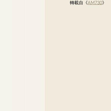
轉載自《
AM730
》
Dr. Lee Yue Kit
Respirato
Dr. Wong Ping Hong, Derek
Dr. Tsang Chun Fung, Sunny
Dr. Yuen Ming Wai
Dr. Si
Dr. So Wing Yee