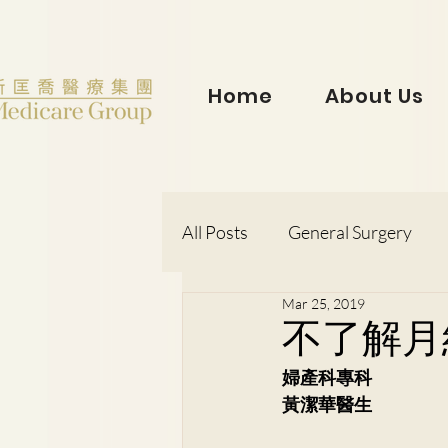
Home
About Us
All Posts
General Surgery
Mar 25, 2019
Dr. Lorraine Chow
Otorh
不了解月
婦產科專科
Dr. Wong Kit Wah
Dr. Le
黃潔華醫生