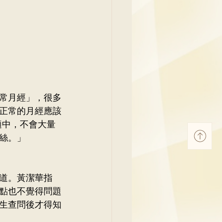
常月經」，很多
正常的月經應該
適中，不會大量
絲。」
道。黃潔華指
點也不覺得問題
生查問後才得知