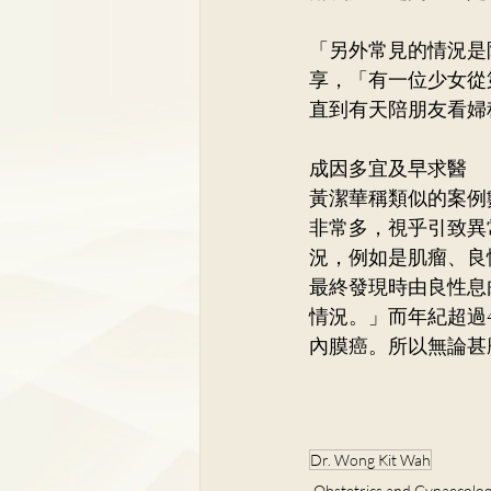
「另外常見的情況是
享，「有一位少女從
直到有天陪朋友看婦
成因多宜及早求醫
黃潔華稱類似的案例
非常多，視乎引致異
況，例如是肌瘤、良
最終發現時由良性息
情況。」而年紀超過
內膜癌。所以無論甚
Dr. Wong Kit Wah
Obstetrics and Gynaecolo