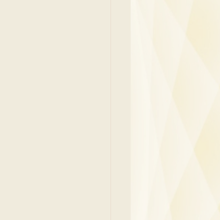
y
Family Medicine
 Ben
Paediatrics