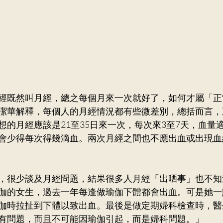
經既然叫月經，總之每個月來一次就好了，如何才屬「正
潔華解釋，每個人的月經情況都有些微差別，總括而言，
想的月經應該是21至35日來一次，每次來3至7天，血量
會少得每次得幾滴血。兩次月經之間也不應出血或出現血
，很少談及月經問題，結果很多人月經「出晒事」也不知
伽的女生，過去一年每逢做瑜伽下體都會出血。可是她一
伽時拉扯到下體以致出血。最後是做定期婦科檢查時，醫
有問題，而且不可能因瑜伽引起，而是婦科問題。」