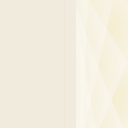
y
Family Medicine
 Ben
Paediatrics