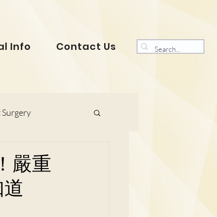
l Info
Contact Us
 Surgery
s and Gynaecology
！嚴重
知道
ranklin