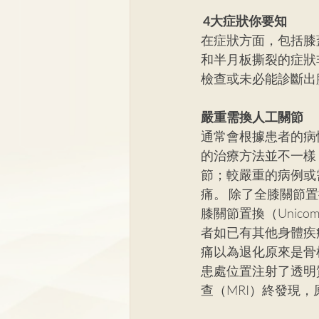
 4大症狀你要知 
在症狀方面，包括膝
和半月板撕裂的症狀
檢查或未必能診斷出
嚴重需換人工關節
通常會根據患者的病
的治療方法並不一樣
節；較嚴重的病例或
痛。 除了全膝關節
膝關節置換（Unicomp
者如已有其他身體疾
痛以為退化原來是骨
患處位置注射了透明
查（MRI）終發現