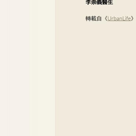
李崇義醫生
Dr. Lee Yue Kit
Respirato
轉載自《
UrbanLife
Dr. Wong Ping Hong, Derek
Dr. Tsang Chun Fung, Sunny
Dr. Yuen Ming Wai
Dr. Si
Dr. So Wing Yee