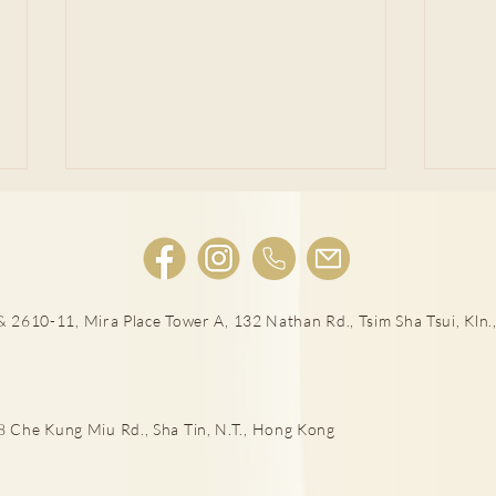
肩頸
 2610-11, Mira Place Tower A, 132 Nathan Rd., Tsim Sha Tsui, Kln.,
落山易傷膝 嚴重須換人工關節
he Kung Miu Rd., Sha Tin, N.T., Hong Kong