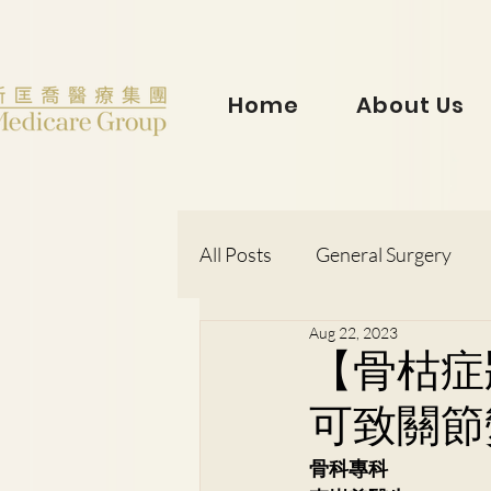
Home
About Us
All Posts
General Surgery
Aug 22, 2023
Dr. Lorraine Chow
Otorh
【骨枯症
可致關節
Dr. Wong Kit Wah
Dr. Le
骨科專科