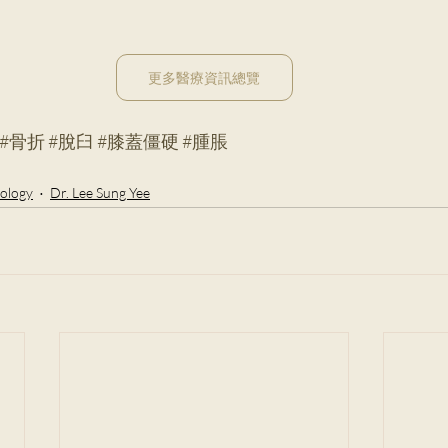
更多醫療資訊總覽
#骨折
#脫臼
#膝蓋僵硬
#腫脹
ology
Dr. Lee Sung Yee