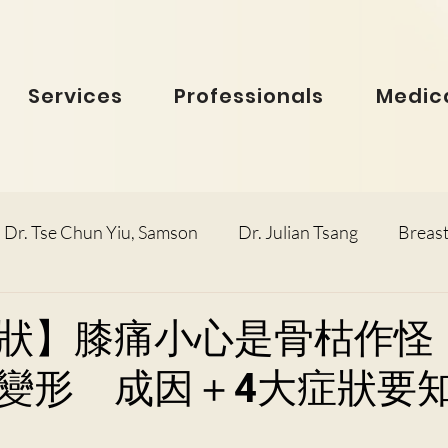
Services
Professionals
Medica
Dr. Tse Chun Yiu, Samson
Dr. Julian Tsang
Breast
inolaryngology
Dr. Ho Dick Wai, Terrie
Obstetric
狀】膝痛小心是骨枯作怪
變形 成因＋4大症狀要
e Man Hin, Menelik
Urology
Dr. Ho Kwok Leung, F