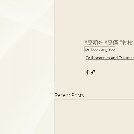
#膝頭哥
#膝痛
#骨枯
Dr. Lee Sung Yee
Orthopaedics and Traumat
Recent Posts