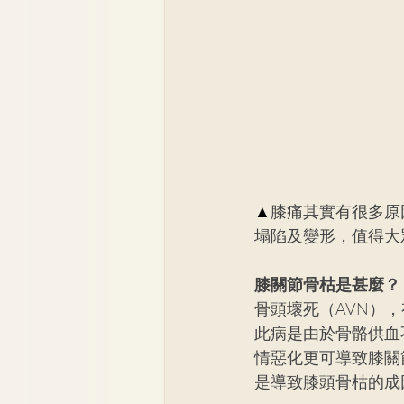
▲
膝痛其實有很多原
塌陷及變形，值得大
膝關節骨枯是甚麼？ 
骨頭壞死（AVN）
此病是由於骨骼供血
情惡化更可導致膝關
是導致膝頭骨枯的成