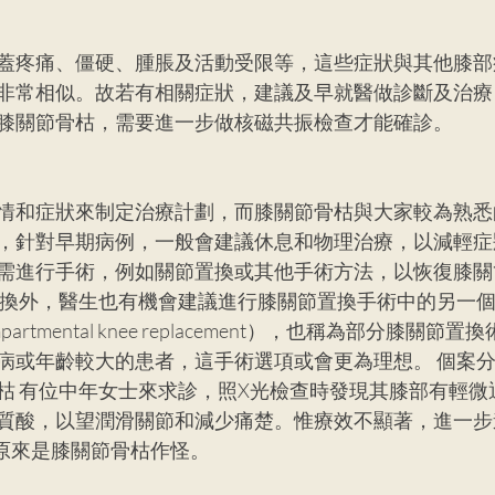
蓋疼痛、僵硬、腫脹及活動受限等，這些症狀與其他膝部
非常相似。故若有相關症狀，建議及早就醫做診斷及治療
膝關節骨枯，需要進一步做核磁共振檢查才能確診。 
情和症狀來制定治療計劃，而膝關節骨枯與大家較為熟悉
，針對早期病例，一般會建議休息和物理治療，以減輕症
需進行手術，例如關節置換或其他手術方法，以恢復膝關
置換外，醫生也有機會建議進行膝關節置換手術中的另一
artmental knee replacement），也稱為部分膝關
病或年齡較大的患者，這手術選項或會更為理想。 個案
枯 有位中年女士來求診，照X光檢查時發現其膝部有輕微
質酸，以望潤滑關節和減少痛楚。惟療效不顯著，進一步
，原來是膝關節骨枯作怪。