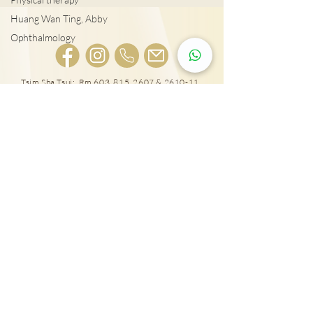
Huang Wan Ting, Abby
Ophthalmology
宮外孕症狀及治
Tsim Sha Tsui: Rm 603, 815, 2607 & 2610-11,
Mira Place Tower A, 132 Nathan Rd., Tsim Sha
女性感染HPV種下宮頸癌
Tsui, Kln., H.K.
隱患!
25431000
Tai Wai: Rm 417, The Wai, 18 Che Kung Miu
Rd., Sha Tin, N.T., Hong Kong
25431001
Mong Kok Eye Centre:
703-706, 7/F & 9/F & 10/F,
Wai Fung Plaza, 664 Nathan Road, Mongkok, Kowloon