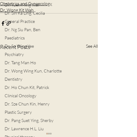
Obstetrics and Gynaecology
Dr. Yuen Ming Wai
Dr. Wong Kit Wah
Dr. Sin Ka Ling, Cecilia
General Practice
Dr. Ng Siu Pan, Ben
Paediatrics
Recent Posts
See All
Dr. So Wing Yee
Psychiatry
Dr. Tang Man Ho
Dr. Wong Wing Kun, Charlotte
Dentistry
Dr. Ho Chun Kit, Patrick
Clinical Oncology
Dr. Sze Chun Kin, Henry
Plastic Surgery
Dr. Pang Suet Ying, Sherby
Dr. Lawrence H.L. Liu
Physical therapy