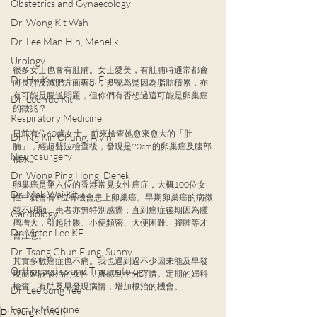
Obstetrics and Gynaecology
Dr. Wong Kit Wah
Dr. Lee Man Hin, Menelik
Urology
很多女士也會有肚腩。女士愛美，有肚腩時通常都會
Dr. Ho Kwok Leung, Franklin
向長胖及減肥方面著手，多認為是因為脂肪積累，亦
有可能是腸道問題，但你們有否想過這可能是卵巢癌
Dr. Lee Yue Kit
的徵兆？
Respiratory Medicine
日前有位60歲女士，前來檢查她愈來愈大的「肚
Dr. Ng Kin Chung, Alvin
腩」，經超聲波檢查後，發現是20cm的卵巢癌及腹部
Neurosurgery
積水。
Dr. Wong Ping Hong, Derek
卵巢癌是第六位的香港常見女性癌症，大概100位女
Dr. Mak Wai Kit
性中就會有1位有機會患上卵巢癌。早期卵巢癌的病徵
並不明顯、患者亦無特別感覺；直到癌症後期因為腫
Cardiology
瘤增大，引起肚脹、小便頻密、大便困難、腳腫等才
Dr. Victor Lee KF
會注意。
Dr. Tsang Chun Fung, Sunny
其實多數癌症也不痛。我也遇到過不少因未能及早發
Orthopaedics and Traumatology
現而延誤診治的女性，真感到十分可惜。定期的婦科
檢查，有助及早發現病情，增加根治的機會。
Dr. Lee Sung Yee
Family Medicine
Dr. Wong Kit Wah