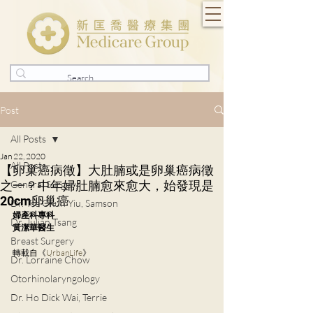
Post
All Posts
Jan 22, 2020
All Posts
【卵巢癌病徵】大肚腩或是卵巢癌病徵
之一？中年婦肚腩愈來愈大，始發現是
General Surgery
20cm卵巢癌
Dr. Tse Chun Yiu, Samson
婦產科專科
Dr. Julian Tsang
黃潔華醫生
Breast Surgery
轉載自《
UrbanLife
》
Dr. Lorraine Chow
Otorhinolaryngology
Dr. Ho Dick Wai, Terrie