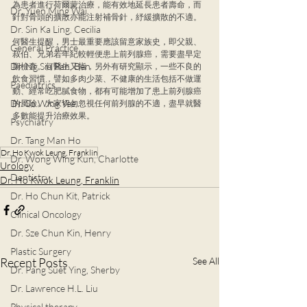
為患者進行荷爾蒙治療，能有效地延長患者壽命，而
Dr. Yuen Ming Wai
針對骨頭的擴散亦能注射補骨針，紓緩擴散的不適。
Dr. Sin Ka Ling, Cecilia
何醫生提醒，男士最重要應該留意家族史，即父親、
General Practice
叔伯、兄弟若年紀較輕便患上前列腺癌，需要盡早定
Dr. Ng Siu Pan, Ben
期檢查。何醫生又指，另外有研究顯示，一些不良的
飲食習慣，譬如多肉少菜、不健康的生活包括不做運
Paediatrics
動、經常吃肥膩食物，都有可能增加了患上前列腺癌
Dr. So Wing Yee
的風險。大家切勿忽視任何前列腺的不適，盡早就醫
多數能提升治療效果。
Psychiatry
Dr. Tang Man Ho
Dr. Ho Kwok Leung, Franklin
Dr. Wong Wing Kun, Charlotte
Urology
Dentistry
Dr. Ho Kwok Leung, Franklin
Dr. Ho Chun Kit, Patrick
Clinical Oncology
Dr. Sze Chun Kin, Henry
Plastic Surgery
Recent Posts
See All
Dr. Pang Suet Ying, Sherby
Dr. Lawrence H.L. Liu
Physical therapy