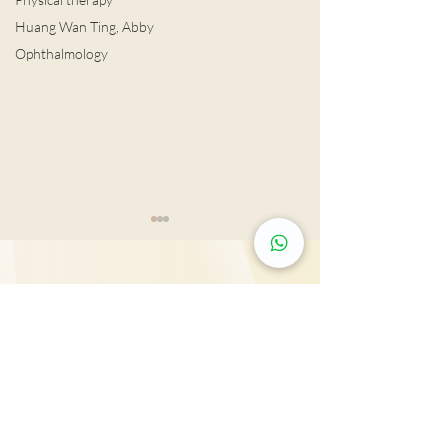
Huang Wan Ting, Abby
Ophthalmology
Tsim Sha Tsui: Rm 603, 815, 2607 & 2610-11,
男士扭蛋之痛 恐不育
Mira Place Tower A, 132 Nathan Rd., Tsim Sha
泌尿外科專科醫
Tsui, Kln., H.K.
列腺癌治療
25431000