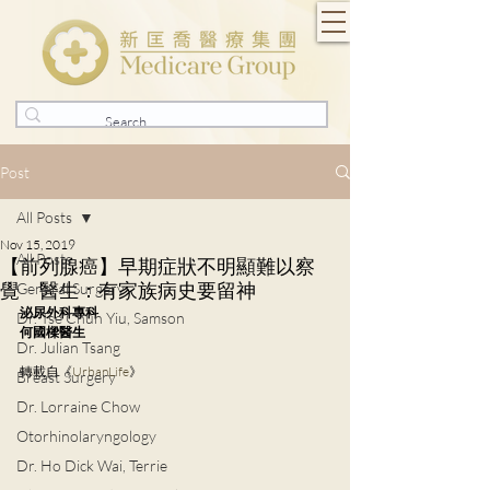
Post
All Posts
Nov 15, 2019
All Posts
【前列腺癌】早期症狀不明顯難以察
覺 醫生：有家族病史要留神
General Surgery
泌尿外科專科
Dr. Tse Chun Yiu, Samson
何國樑醫生
Dr. Julian Tsang
轉載自《
UrbanLife
》
Breast Surgery
Dr. Lorraine Chow
Otorhinolaryngology
Dr. Ho Dick Wai, Terrie