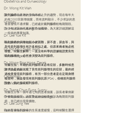
Obstetrics and Gynaecology
Dr. Wong Kit Wah
Dr. Lee Man Hin, Menelik
前列腺癌
在香港的發病率有上升的趨勢，現在每年大
約有2000宗新增個案，而有資料顯示，不少求診的患
Urology
者當發現不適求醫，已經處於
前列腺癌
較晚期階段。
Dr. Ho Kwok Leung, Franklin
今次有泌尿外科專科醫生何國樑，為大家詳細講解這
一疾病的專業知識。
Dr. Lee Yue Kit
Respiratory Medicine
前列腺癌的病徵包括小便困難，尿不盡，尿血等，與
良性前列腺增生有許多相似之處。但原來兩者無必然
Dr. Ng Kin Chung, Alvin
聯繫。何醫生解釋，一直沒有科學的證據能證實良性
Neurosurgery
前列腺增生，必然會演變為前列腺癌。
Dr. Wong Ping Hong, Derek
何醫生指，早期的前列腺癌未必有症狀，多數時候患
Dr. Mak Wai Kit
者求診是由於出現了良性前列腺增生的症狀，最終經
過檢查發現前列腺癌，有另一部分患者是在定期身體
Cardiology
檢查時，抽血發現有前列腺抗原(PSA)，俗稱前列腺癌
Dr. Victor Lee KF
指數，因此發現前列腺癌。
Dr. Tsang Chun Fung, Sunny
何醫生分享一個年過七旬的患者個案，該長者暈倒家
Orthopaedics and Traumatology
中被鄰居發現，送院後經相信檢查確診為晚期前列腺
癌，並已經出現骨擴散。
Dr. Lee Sung Yee
Family Medicine
由於普遍前列腺癌的生長速度緩慢，這時候醫生選擇