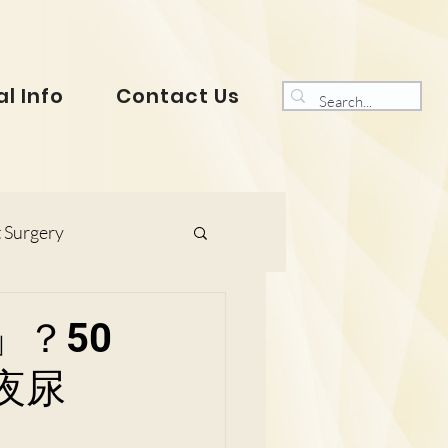
l Info
Contact Us
 Surgery
s and Gynaecology
？50
夜尿
ranklin