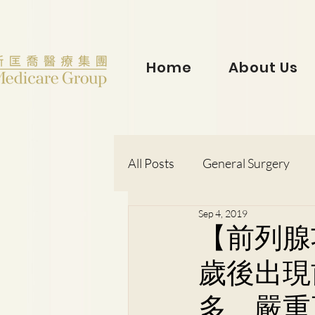
Home
About Us
All Posts
General Surgery
Sep 4, 2019
Dr. Lorraine Chow
Otorh
【前列腺
歲後出現
Dr. Wong Kit Wah
Dr. Le
多、嚴重