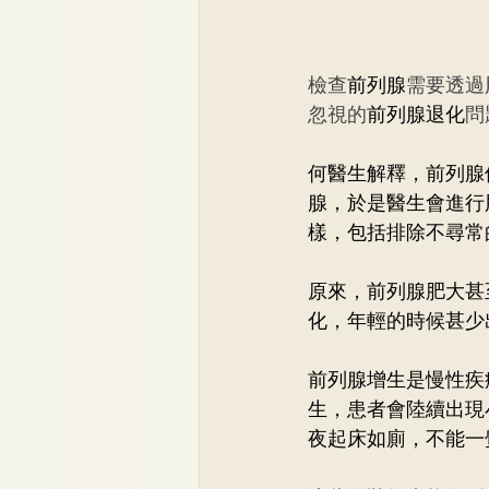
檢查
前列腺
需要透過
忽視的
前列腺退化
問
何醫生解釋，前列腺
腺，於是醫生會進行
樣，包括排除不尋常
原來，前列腺肥大甚
化，年輕的時候甚少
前列腺增生是慢性疾
生，患者會陸續出現
夜起床如廁，不能一