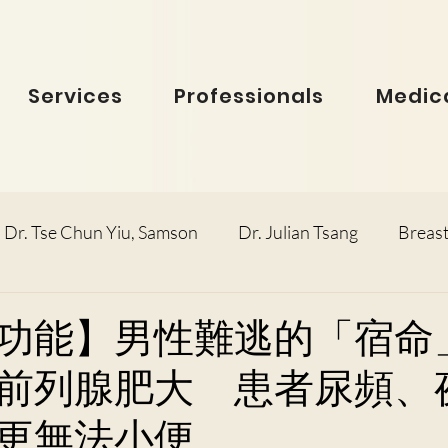
Services
Professionals
Medica
Dr. Tse Chun Yiu, Samson
Dr. Julian Tsang
Breast
inolaryngology
Dr. Ho Dick Wai, Terrie
Obstetric
功能】男性難逃的「宿命」
前列腺肥大 患者尿頻、
e Man Hin, Menelik
Urology
Dr. Ho Kwok Leung, F
更無法小便