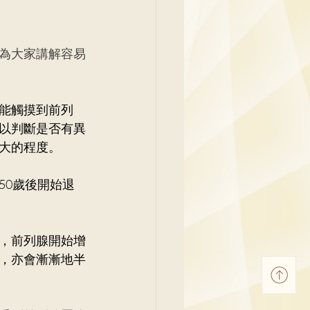
為大家講解容易
能觸摸到前列
以判斷是否有異
大的程度。
50歲後開始退
，前列腺開始增
，亦會漸漸地半