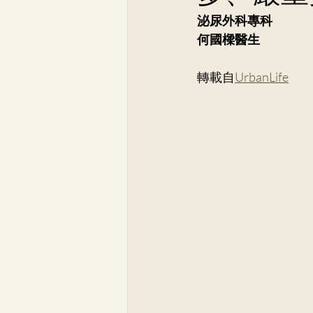
Dr. Lee Yue Kit
Respirato
泌尿外科專科
何國樑醫生
Dr. Wong Ping Hong, Derek
轉載自
UrbanLife
Dr. Tsang Chun Fung, Sunny
Dr. Yuen Ming Wai
Dr. Si
Dr. So Wing Yee