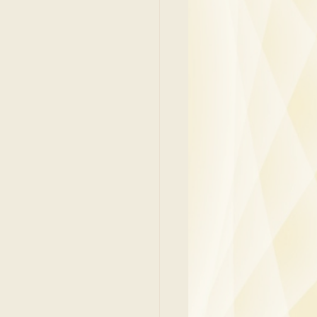
y
Family Medicine
 Ben
Paediatrics