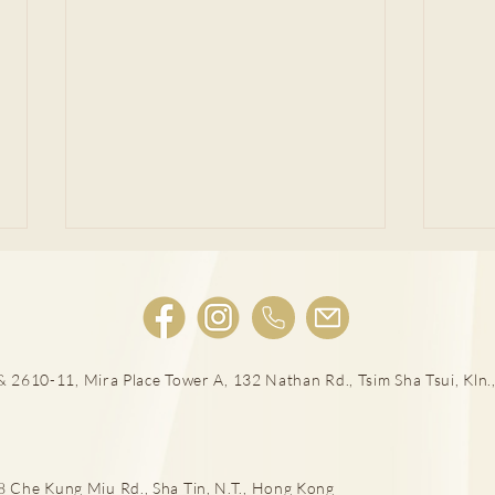
 2610-11, Mira Place Tower A, 132 Nathan Rd., Tsim Sha Tsui, Kln.,
男士扭蛋之痛 恐不育
泌尿
癌治
he Kung Miu Rd., Sha Tin, N.T., Hong Kong